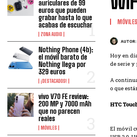
WiF
auriculares de 99
euros que pueden
grabar hasta lo que
MÓVILE
acabas de escuchar
ZONA AUDIO
AUTOR:
Nothing Phone (4b):
Hoy en día
el móvil barato de
Nothing llega por
de serie y
329 euros
A continua
¡DESTACADOS!
o que está
vivo V70 FE review:
200 MP y 7000 mAh
HTC Touc
que no parecen
reales
MÓVILES
El móvil c
USB 2.0, H