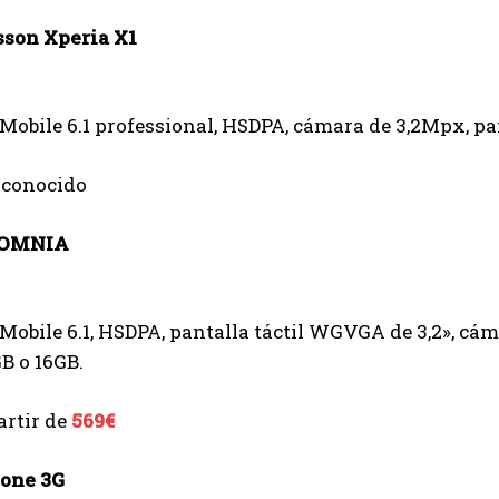
sson Xperia X1
bile 6.1 professional, HSDPA, cámara de 3,2Mpx, pant
sconocido
 OMNIA
bile 6.1, HSDPA, pantalla táctil WGVGA de 3,2», cám
B o 16GB.
artir de
569€
one 3G