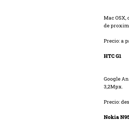
Mac OSX, c
de proxim
Precio: a p
HTC G1
Google And
3,2Mpx.
Precio: de
Nokia N9