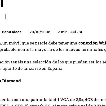
i
S
lectura
Pepu Ricca
2
min.
20/10/2008
, un móvil que se precie debe tener una
conexión Wi
 probablemente la mayoría de los nuevos terminales
ción tenéis una selección de los que pueden ser los 1
n apunto de lanzarse en España
h Diamond
uentas con una pantalla táctil VGA de 2,8», 4GB de m
SDPA, A-GPS, Bluetooth 2.0, cámara principal de 3,2