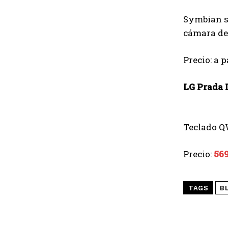
Symbian s6
cámara de 
Precio: a p
LG Prada I
Teclado Q
Precio:
56
TAGS
B