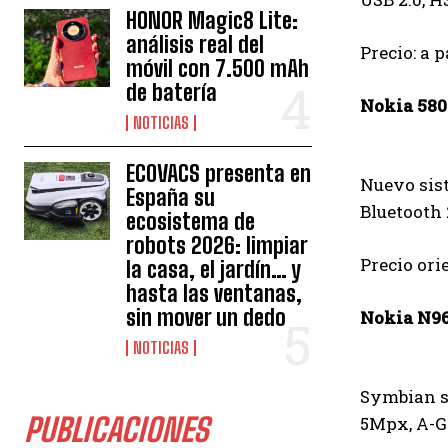
HONOR Magic8 Lite:
análisis real del
Precio: a p
móvil con 7.500 mAh
de batería
Nokia 580
NOTICIAS
ECOVACS presenta en
Nuevo sist
España su
Bluetooth 
ecosistema de
robots 2026: limpiar
Precio ori
la casa, el jardín… y
hasta las ventanas,
sin mover un dedo
Nokia N9
NOTICIAS
Symbian s6
PUBLICACIONES
5Mpx, A-GP