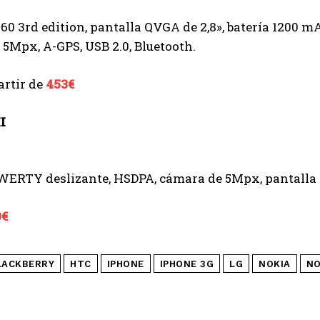
0 3rd edition, pantalla QVGA de 2,8», batería 1200 
5Mpx, A-GPS, USB 2.0, Bluetooth.
artir de
453€
I
WERTY deslizante, HSDPA, cámara de 5Mpx, pantalla t
9€
LACKBERRY
HTC
IPHONE
IPHONE 3G
LG
NOKIA
NO