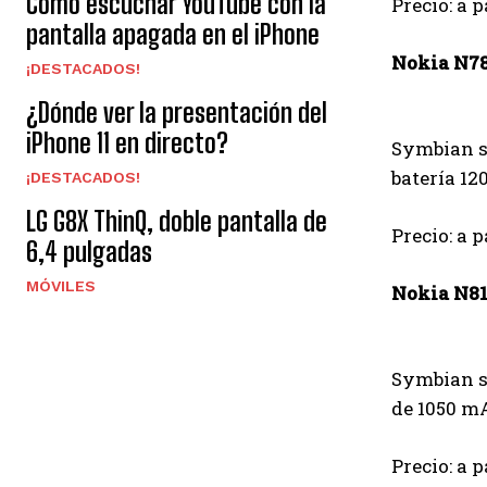
Cómo escuchar YouTube con la
Precio: a p
pantalla apagada en el iPhone
Nokia N7
¡DESTACADOS!
¿Dónde ver la presentación del
iPhone 11 en directo?
Symbian s6
batería 1
¡DESTACADOS!
LG G8X ThinQ, doble pantalla de
Precio: a p
6,4 pulgadas
MÓVILES
Nokia N81
Symbian s6
de 1050 mA
Precio: a p