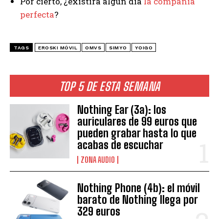
Por cierto, ¿existirá algún día
la compañía
perfecta
?
TAGS
EROSKI MÓVIL
OMVS
SIMYO
YOIGO
TOP 5 DE ESTA SEMANA
Nothing Ear (3a): los
auriculares de 99 euros que
pueden grabar hasta lo que
acabas de escuchar
ZONA AUDIO
Nothing Phone (4b): el móvil
barato de Nothing llega por
329 euros