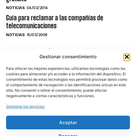
NOTICIAS
04/03/2014
Guía para reclamar a las compañías de
telecomunicaciones
NOTICIAS
15/03/2009
NO TE PIERDAS LO ÚLTIMO DEL CANAL
Gestionar consentimiento
Para ofrecer las mejores experiencias, utilizamos tecnologías como las
cookies para almacenar y/o acceder a la información del dispositivo. El
consentimiento de estas tecnologías nos permitirá procesar datos como
Haz clic en «Estoy de acuerdo» para
el comportamiento de navegación o las identificaciones únicas en este
sitio. No consentir o retirar el consentimiento, puede afectar
activar Youtube
negativamente a ciertas características y funciones.
POLÍTICA DE COOKIES
Gestionar los servicios
Estoy de acuerdo
Aceptar