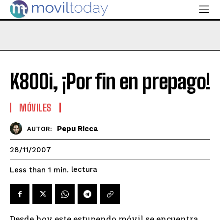
K800i, ¡Por fin en prepago!
MÓVILES
Pepu Ricca
AUTOR:
28/11/2007
lectura
Less than 1
min.
Desde hoy este estupendo móvil se encuentra