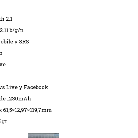
h 2.1
2.11 b/g/n
obile y SRS
b
ve
s Live y Facebook
 de 1230mAh
 61,5×12,97×119,7mm
5gr