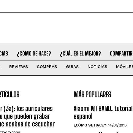
CIAS
¿CÓMO SE HACE?
¿CUÁL ES EL MEJOR?
COMPARTIR
S
REVIEWS
COMPRAS
GUIAS
NOTICIAS
MÓVILE
RTÍCULOS
MÁS POPULARES
r (3a): los auriculares
Xiaomi MI BAND, tutorial
os que pueden grabar
español
ue acabas de escuchar
¿CÓMO SE HACE?
14/01/2015
07/07/2026