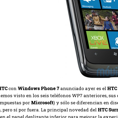
HTC
con
Windows Phone 7
anunciado ayer es el
HTC 
mos visto en los seis teléfonos WP7 anteriores, sus 
impuestas por
Microsoft
) y sólo se diferencian en di
, pero sí por fuera. La principal novedad del
HTC Sur
en el panel deslizante inferior para mejorar la exper