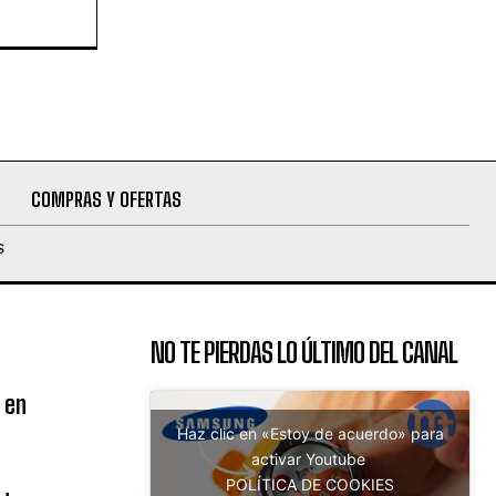
COMPRAS Y OFERTAS
S
NO TE PIERDAS LO ÚLTIMO DEL CANAL
 en
Haz clic en «Estoy de acuerdo» para
activar Youtube
POLÍTICA DE COOKIES