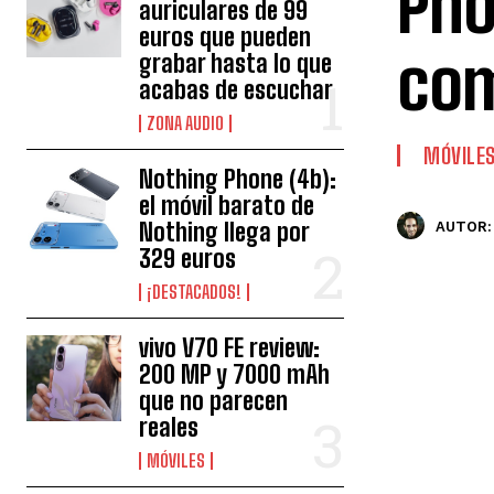
Pho
auriculares de 99
euros que pueden
com
grabar hasta lo que
acabas de escuchar
ZONA AUDIO
MÓVILE
Nothing Phone (4b):
el móvil barato de
Nothing llega por
AUTOR:
329 euros
¡DESTACADOS!
vivo V70 FE review:
200 MP y 7000 mAh
que no parecen
reales
MÓVILES