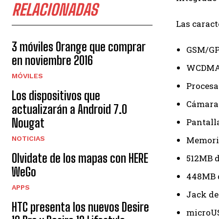
RELACIONADAS
Las caract
3 móviles Orange que comprar
GSM/GP
en noviembre 2016
WCDMA 8
MÓVILES
Procesa
Los dispositivos que
Cámara 
actualizarán a Android 7.0
Nougat
Pantall
NOTICIAS
Memoria
Olvidate de los mapas con HERE
512MB 
WeGo
448MB 
APPS
Jack d
HTC presenta los nuevos Desire
microU