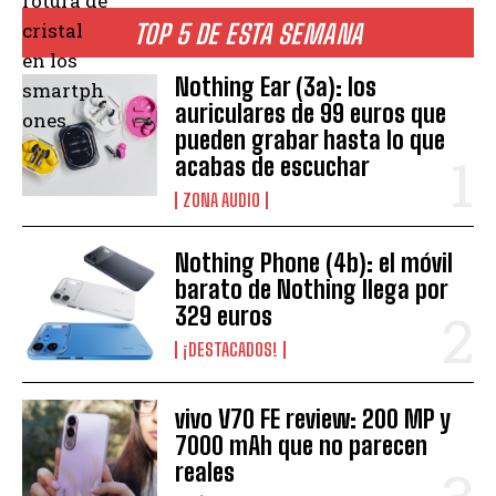
rotura de
cristal
TOP 5 DE ESTA SEMANA
en los
Nothing Ear (3a): los
smartph
auriculares de 99 euros que
ones.
pueden grabar hasta lo que
acabas de escuchar
ZONA AUDIO
Nothing Phone (4b): el móvil
barato de Nothing llega por
329 euros
¡DESTACADOS!
vivo V70 FE review: 200 MP y
7000 mAh que no parecen
reales