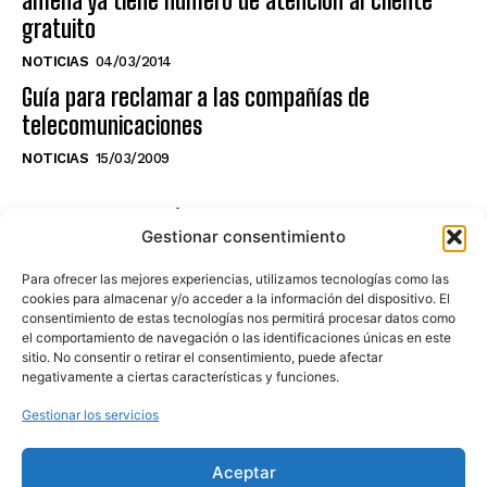
amena ya tiene número de atención al cliente
gratuito
NOTICIAS
04/03/2014
Guía para reclamar a las compañías de
telecomunicaciones
NOTICIAS
15/03/2009
NO TE PIERDAS LO ÚLTIMO DEL CANAL
Gestionar consentimiento
Para ofrecer las mejores experiencias, utilizamos tecnologías como las
cookies para almacenar y/o acceder a la información del dispositivo. El
consentimiento de estas tecnologías nos permitirá procesar datos como
Haz clic en «Estoy de acuerdo» para
el comportamiento de navegación o las identificaciones únicas en este
sitio. No consentir o retirar el consentimiento, puede afectar
activar Youtube
negativamente a ciertas características y funciones.
POLÍTICA DE COOKIES
Gestionar los servicios
Estoy de acuerdo
Aceptar