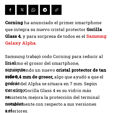
Corning
ha anunciado el primer smartphone
que integra su nuevo cristal protector
Gorilla
Glass 4
, y para sorpresa de todos es el
Samsung
Galaxy Alpha
.
Samsung trabajó codo Corning para reducir al
En el
máximo el grosor del smartphone,
siguiente
consiguiendo un nuevo
cristal protector de tan
vídeo
solo 0,4 mm de grosor,
algo que ayudó a que el
podrás
grosor del Alpha se situara en 7 mm. Según
ver cómo
Corning, Gorilla Glass 4 es su vidrio más
se
resistente, mejora la protección del terminal
comport
notablemente con respecto a sus versiones
a el
anteriores.