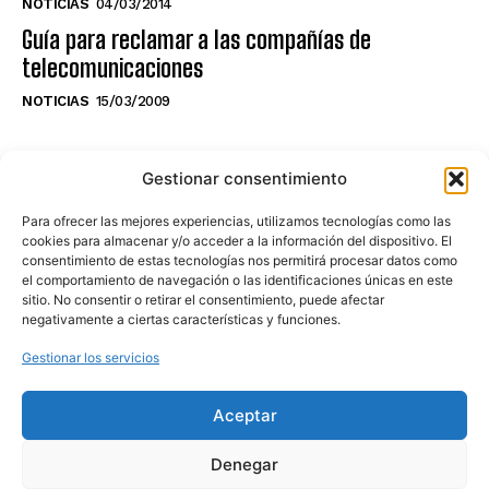
NOTICIAS
04/03/2014
Guía para reclamar a las compañías de
telecomunicaciones
NOTICIAS
15/03/2009
NO TE PIERDAS LO ÚLTIMO DEL CANAL
Gestionar consentimiento
Para ofrecer las mejores experiencias, utilizamos tecnologías como las
cookies para almacenar y/o acceder a la información del dispositivo. El
consentimiento de estas tecnologías nos permitirá procesar datos como
Haz clic en «Estoy de acuerdo» para
el comportamiento de navegación o las identificaciones únicas en este
sitio. No consentir o retirar el consentimiento, puede afectar
activar Youtube
negativamente a ciertas características y funciones.
POLÍTICA DE COOKIES
Gestionar los servicios
Estoy de acuerdo
Aceptar
Denegar