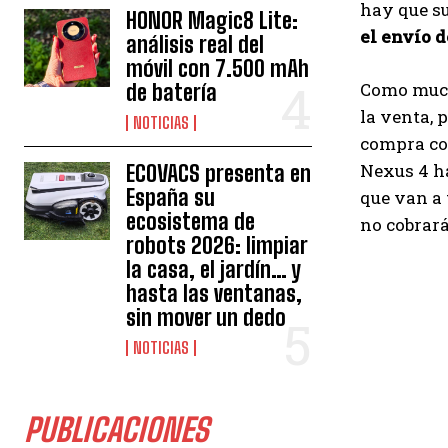
hay que s
HONOR Magic8 Lite:
el envío 
análisis real del
móvil con 7.500 mAh
Como much
de batería
la venta, 
NOTICIAS
compra cor
Nexus 4 ha
ECOVACS presenta en
España su
que van a 
ecosistema de
no cobrará
robots 2026: limpiar
la casa, el jardín… y
hasta las ventanas,
sin mover un dedo
NOTICIAS
PUBLICACIONES