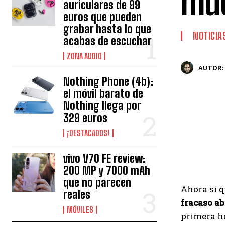
muc
auriculares de 99
euros que pueden
grabar hasta lo que
NOTICIA
acabas de escuchar
ZONA AUDIO
AUTOR:
Nothing Phone (4b):
el móvil barato de
Nothing llega por
329 euros
¡DESTACADOS!
vivo V70 FE review:
200 MP y 7000 mAh
que no parecen
Ahora si 
reales
fracaso ab
MÓVILES
primera ho