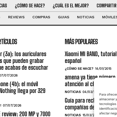
CIAS
¿CÓMO SE HACE?
¿CUÁL ES EL MEJOR?
COMPARTIR
S
REVIEWS
COMPRAS
GUIAS
NOTICIAS
MÓVILE
RTÍCULOS
MÁS POPULARES
r (3a): los auriculares
Xiaomi MI BAND, tutorial
os que pueden grabar
español
ue acabas de escuchar
¿CÓMO SE HACE?
14/01/2015
07/07/2026
amena ya tiene número
one (4b): el móvil
atención al cliente grat
Nothing llega por 329
NOTICIAS
04/03/2014
Para ofrecer
Guía para reclamar a las
almacenar y/
tecnologías
!
07/07/2026
compañías de telecomu
identificaci
E review: 200 MP y 7000
afectar nega
NOTICIAS
15/03/2009