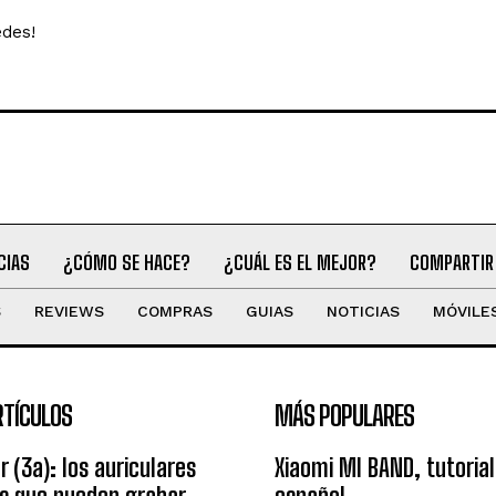
edes!
CIAS
¿CÓMO SE HACE?
¿CUÁL ES EL MEJOR?
COMPARTIR
S
REVIEWS
COMPRAS
GUIAS
NOTICIAS
MÓVILE
RTÍCULOS
MÁS POPULARES
r (3a): los auriculares
Xiaomi MI BAND, tutorial