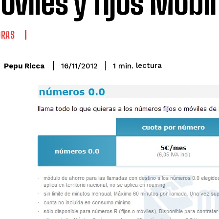
óviles y fijos Mobil
ORAS
lectura
Pepu Ricca
1
min.
16/11/2012