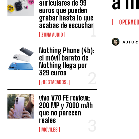
a m
auriculares de 99
euros que pueden
grabar hasta lo que
OPERAD
acabas de escuchar
ZONA AUDIO
AUTOR:
Nothing Phone (4b):
el móvil barato de
Nothing llega por
329 euros
¡DESTACADOS!
vivo V70 FE review:
200 MP y 7000 mAh
que no parecen
reales
MÓVILES