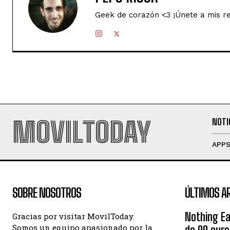
Geek de corazón <3 ¡Únete a mis r
MOVILTODAY
NOTI
APP
SOBRE NOSOTROS
ÚLTIMOS A
Nothing Ea
Gracias por visitar MovilToday.
Somos un equipo apasionado por la