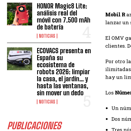
HONOR Magic8 Lite:
análisis real del
Mobil R
an
móvil con 7.500 mAh
lanzar un 
de batería
NOTICIAS
El OMV ga
clientes. 
ECOVACS presenta en
España su
Por otro l
ecosistema de
ilimitada
robots 2026: limpiar
hay un lim
la casa, el jardín… y
hasta las ventanas,
sin mover un dedo
Los
Númer
NOTICIAS
Un núme
Dos núm
PUBLICACIONES
Tres nú