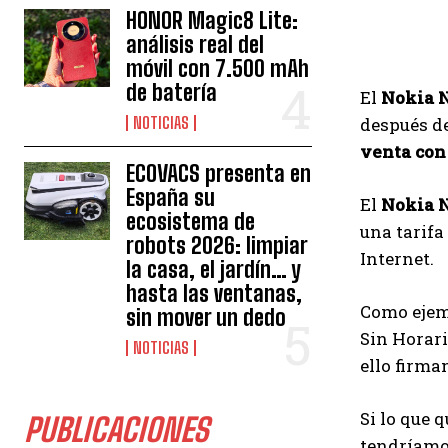
HONOR Magic8 Lite:
análisis real del
móvil con 7.500 mAh
de batería
El
Nokia 
después d
NOTICIAS
venta con
ECOVACS presenta en
España su
El
Nokia N
ecosistema de
una tarifa
robots 2026: limpiar
Internet.
la casa, el jardín… y
hasta las ventanas,
Como ejemp
sin mover un dedo
Sin Horari
NOTICIAS
ello firm
Si lo que 
PUBLICACIONES
tendríamo