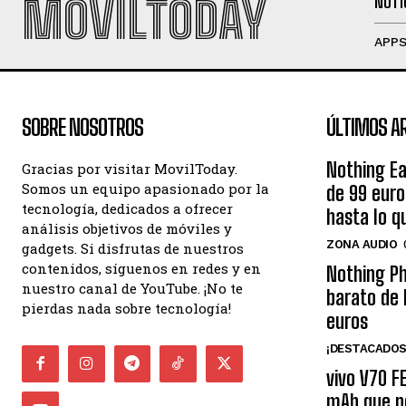
MOVILTODAY
NOTI
APP
SOBRE NOSOTROS
ÚLTIMOS A
Nothing Ea
Gracias por visitar MovilToday.
Somos un equipo apasionado por la
de 99 eur
tecnología, dedicados a ofrecer
hasta lo q
análisis objetivos de móviles y
ZONA AUDIO
gadgets. Si disfrutas de nuestros
contenidos, síguenos en redes y en
Nothing Ph
nuestro canal de YouTube. ¡No te
barato de 
pierdas nada sobre tecnología!
euros
¡DESTACADOS
vivo V70 F
mAh que n