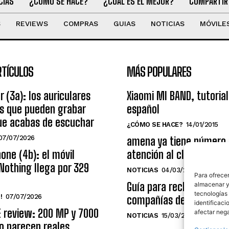
CIAS
¿CÓMO SE HACE?
¿CUÁL ES EL MEJOR?
COMPARTIR
S
REVIEWS
COMPRAS
GUIAS
NOTICIAS
MÓVILE
RTÍCULOS
MÁS POPULARES
r (3a): los auriculares
Xiaomi MI BAND, tutorial
os que pueden grabar
español
ue acabas de escuchar
¿CÓMO SE HACE?
14/01/2015
07/07/2026
amena ya tiene número
one (4b): el móvil
atención al cliente grat
Nothing llega por 329
NOTICIAS
04/03/2014
Para ofrecer
Guía para reclamar a las
almacenar y/
tecnologías
!
07/07/2026
compañías de telecomu
identificaci
E review: 200 MP y 7000
afectar nega
NOTICIAS
15/03/2009
o parecen reales