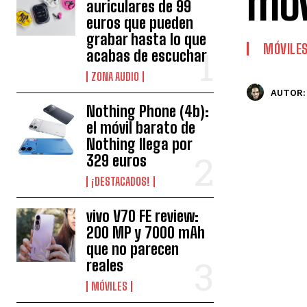
mov
auriculares de 99
euros que pueden
grabar hasta lo que
MÓVILE
acabas de escuchar
ZONA AUDIO
AUTOR:
Nothing Phone (4b):
el móvil barato de
Nothing llega por
329 euros
¡DESTACADOS!
vivo V70 FE review:
200 MP y 7000 mAh
que no parecen
reales
MÓVILES