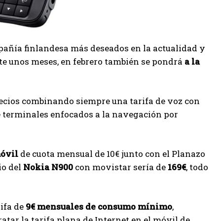
pañía finlandesa más deseados en la actualidad y
te unos meses, en febrero también se pondrá
a la
recios combinando siempre una tarifa de voz con
 de terminales enfocados a la navegación por
móvil
de cuota mensual de 10€ junto con el Planazo
cio del
Nokia N900
con movistar sería de
169€
, todo
rifa de
9€ mensuales de consumo mínimo
,
atar la tarifa plana de Internet en el móvil de