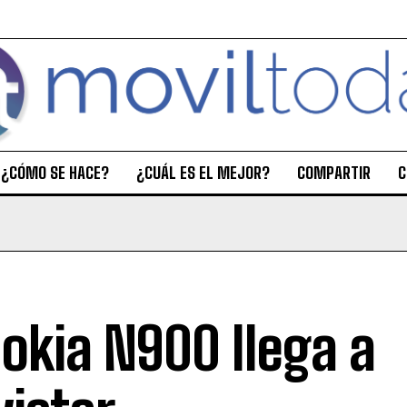
¿CÓMO SE HACE?
¿CUÁL ES EL MEJOR?
COMPARTIR
C
Nokia N900 llega a