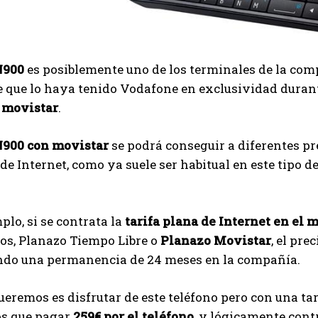
N900
es posiblemente uno de los terminales de la com
e que lo haya tenido Vodafone en exclusividad duran
 movistar
.
900 con movistar
se podrá conseguir a diferentes p
 de Internet, como ya suele ser habitual en este tipo
lo, si se contrata la
tarifa plana de Internet en el 
os, Planazo Tiempo Libre o
Planazo Movistar
, el pre
ando una permanencia de 24 meses en la compañía.
queremos es disfrutar de este teléfono pero con una ta
s que pagar
259€ por el teléfono
, y lógicamente contr