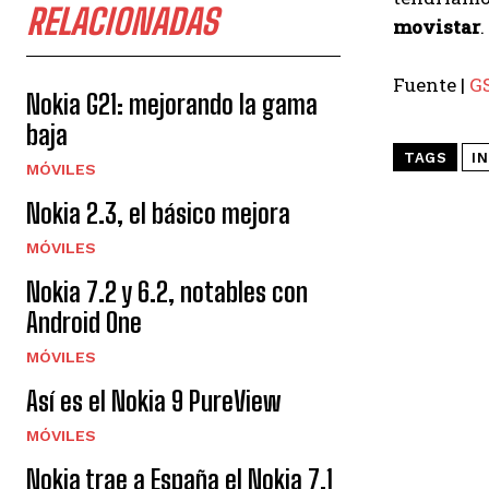
RELACIONADAS
movistar
.
Fuente |
G
Nokia G21: mejorando la gama
baja
TAGS
I
MÓVILES
Nokia 2.3, el básico mejora
MÓVILES
Nokia 7.2 y 6.2, notables con
Android One
MÓVILES
Así es el Nokia 9 PureView
MÓVILES
Nokia trae a España el Nokia 7.1