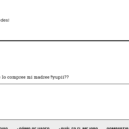
edes!
 lo compree mi madree !!yupii??