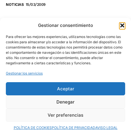
NOTICIAS
15/03/2009
NO TE PIERDAS LO ÚLTIMO DEL CANAL
Gestionar consentimiento
Para ofrecer las mejores experiencias, utilizamos tecnologías como las
cookies para almacenar y/o acceder a la información del dispositivo. El
consentimiento de estas tecnologías nos permitirá procesar datos como
Haz clic en «Estoy de acuerdo» para
el comportamiento de navegación o las identificaciones únicas en este
sitio. No consentir o retirar el consentimiento, puede afectar
activar Youtube
negativamente a ciertas características y funciones.
POLÍTICA DE COOKIES
Gestionar los servicios
Estoy de acuerdo
Aceptar
Denegar
Ver preferencias
© 2025 MovilToday. Todos los derechos reservados.
POLÍTICA DE COOKIES
POLÍTICA DE PRIVACIDAD
AVISO LEGAL