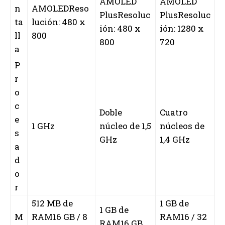
AMOLED
AMOLED
n
AMOLEDReso
PlusResoluc
PlusResoluc
ta
lución: 480 x
ión: 480 x
ión: 1280 x
ll
800
800
720
a
P
r
o
c
Doble
Cuatro
e
1 GHz
núcleo de 1,5
núcleos de
s
GHz
1,4 GHz
a
d
o
r
512 MB de
1 GB de
1 GB de
M
RAM16 GB / 8
RAM16 / 32
RAM16 GB