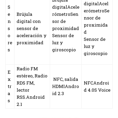
digitalAcel
S
digitalAcele
erómetroSe
e
Brújula
rómetroSen
nsor de
n
digital con
sor de
proximida
s
sensor de
proximidad
d
o
aceleración y
Sensor de
Sensor de
re
proximidad
luz y
luz y
s
giroscopio
giroscopio
Radio FM
E
estéreo, Radio
x
NFC, salida
RDS FM,
NFCAndroi
tr
HDMIAndro
lector
d 4.0S Voice
a
id 2.3
RSS.Android
s
2.1