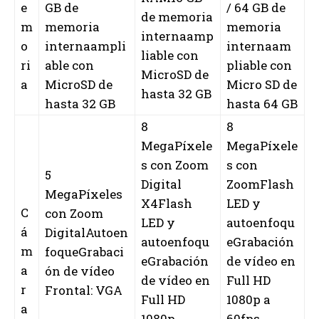
e
GB de
/ 64 GB de
de memoria
m
memoria
memoria
internaamp
o
internaampli
internaam
liable con
ri
able con
pliable con
MicroSD de
a
MicroSD de
Micro SD de
hasta 32 GB
hasta 32 GB
hasta 64 GB
8
8
MegaPíxele
MegaPíxele
s con Zoom
s con
5
Digital
ZoomFlash
MegaPíxeles
X4Flash
LED y
C
con Zoom
LED y
autoenfoqu
á
DigitalAutoen
autoenfoqu
eGrabación
m
foqueGrabaci
eGrabación
de vídeo en
a
ón de vídeo
de vídeo en
Full HD
r
Frontal: VGA
Full HD
1080p a
a
1080p
60fps