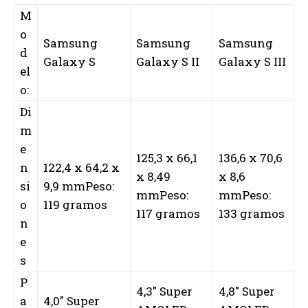
M
o
Samsung
Samsung
Samsung
d
Galaxy S
Galaxy S II
Galaxy S III
el
o:
Di
m
e
125,3 x 66,1
136,6 x 70,6
n
122,4 x 64,2 x
x 8,49
x 8,6
si
9,9 mmPeso:
mmPeso:
mmPeso:
o
119 gramos
117 gramos
133 gramos
n
e
s
P
4,3″ Super
4,8″ Super
a
4,0″ Super