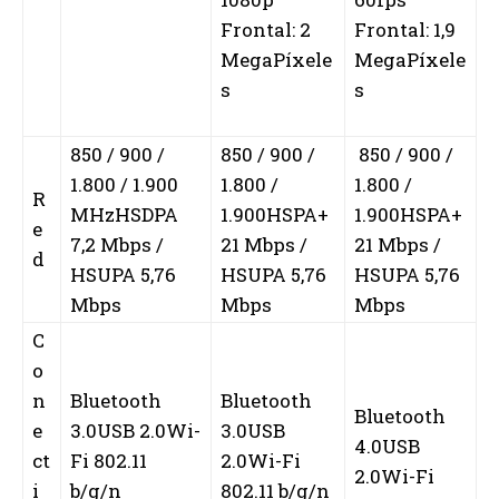
Frontal: 2
Frontal: 1,9
MegaPíxele
MegaPíxele
s
s
850 / 900 /
850 / 900 /
850 / 900 /
1.800 / 1.900
1.800 /
1.800 /
R
MHzHSDPA
1.900HSPA+
1.900HSPA+
e
7,2 Mbps /
21 Mbps /
21 Mbps /
d
HSUPA 5,76
HSUPA 5,76
HSUPA 5,76
Mbps
Mbps
Mbps
C
o
n
Bluetooth
Bluetooth
Bluetooth
e
3.0USB 2.0Wi-
3.0USB
4.0USB
ct
Fi 802.11
2.0Wi-Fi
2.0Wi-Fi
i
b/g/n
802.11 b/g/n