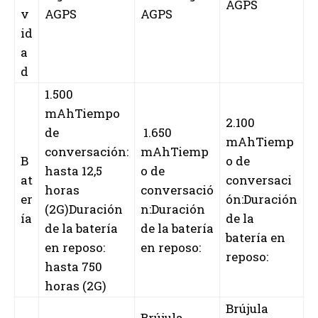
AGPS
v
AGPS
AGPS
id
a
d
1.500
mAhTiempo
2.100
de
1.650
mAhTiemp
conversación:
mAhTiemp
B
o de
hasta 12,5
o de
at
conversaci
horas
conversació
er
ón:Duración
(2G)Duración
n:Duración
ía
de la
de la batería
de la batería
batería en
en reposo:
en reposo:
reposo:
hasta 750
horas (2G)
Brújula
Brújula