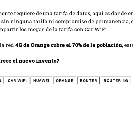
nte requiere de una tarifa de datos, aquí es donde e
e sin ninguna tarifa ni compromiso de permanencia, o 
partir los megas de la tarifa con Car WiFi.
la red
4G de Orange cubre el 70% de la población
, es
arece el nuevo invento?
G
CAR WIFI
HUAWEI
ORANGE
ROUTER
ROUTER 4G