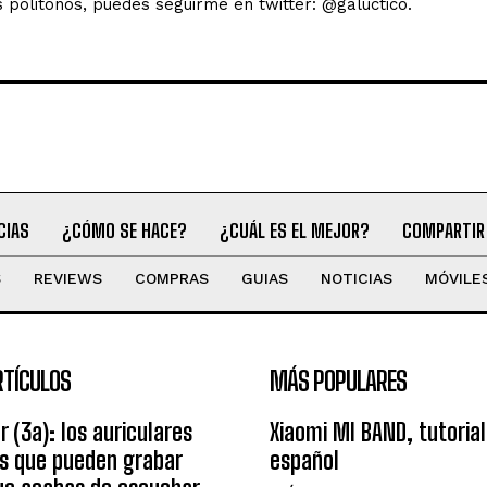
s politonos, puedes seguirme en twitter: @galuctico.
CIAS
¿CÓMO SE HACE?
¿CUÁL ES EL MEJOR?
COMPARTIR
S
REVIEWS
COMPRAS
GUIAS
NOTICIAS
MÓVILE
RTÍCULOS
MÁS POPULARES
r (3a): los auriculares
Xiaomi MI BAND, tutorial
os que pueden grabar
español