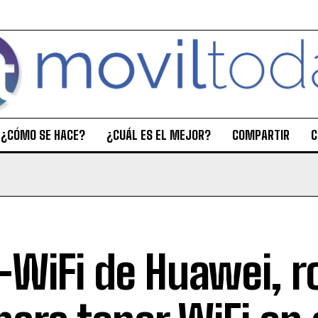
¿CÓMO SE HACE?
¿CUÁL ES EL MEJOR?
COMPARTIR
C
-WiFi de Huawei, r