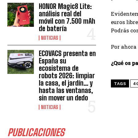
HONOR Magic8 Lite:
análisis real del
Evidenteme
móvil con 7.500 mAh
euros libr
de batería
Podrás com
NOTICIAS
Por ahora 
ECOVACS presenta en
España su
¿Qué os p
ecosistema de
robots 2026: limpiar
la casa, el jardín… y
TAGS
4
hasta las ventanas,
sin mover un dedo
NOTICIAS
PUBLICACIONES