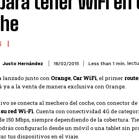
para tener WiFi en 
che
S
lectu
Justo Hernández
Less than 1
min.
16/02/2015
 lanzado junto con
Orange
,
Car WiFi
, el primer
route
á ya a la venta de manera exclusiva con Orange.
tivo se conecta al mechero del coche, con conector de
 su red Wi-Fi
. Cuenta con conectividad 4G de catego
de 150 Mbps, siempre dependiendo de la cobertura. Ti
drás configurarlo desde un móvil o una tablet sin p
ar tus dispositivos en el viaje.