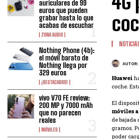
4G 
auriculares de 99
euros que pueden
co
grabar hasta lo que
acabas de escuchar
ZONA AUDIO
NOTICIA
Nothing Phone (4b):
el móvil barato de
Nothing llega por
AUTOR:
329 euros
Huawei
ha
¡DESTACADOS!
coche. Est
vivo V70 FE review:
El disposi
200 MP y 7000 mAh
móviles a
que no parecen
reales
de bajada 
gramos. Po
MÓVILES
poder carg