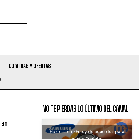
COMPRAS Y OFERTAS
S
NO TE PIERDAS LO ÚLTIMO DEL CANAL
 en
Haz clic en «Estoy de acuerdo» para
activar Youtube