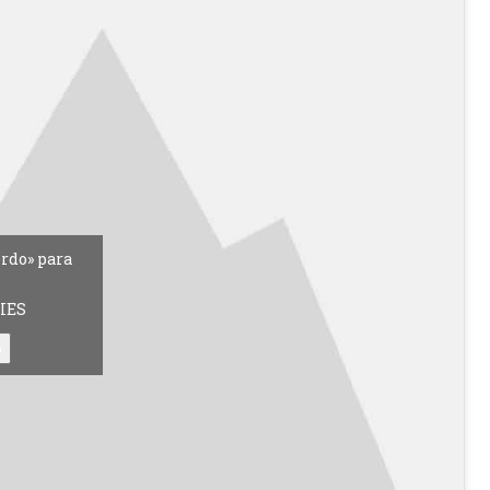
erdo» para
IES
o