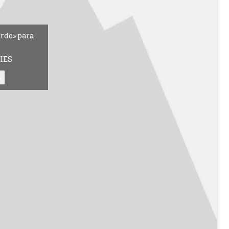
erdo» para
IES
o