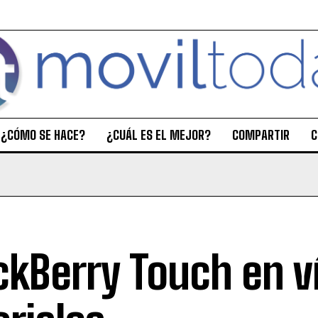
¿CÓMO SE HACE?
¿CUÁL ES EL MEJOR?
COMPARTIR
C
ckBerry Touch en v