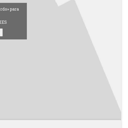
erdo» para
IES
o