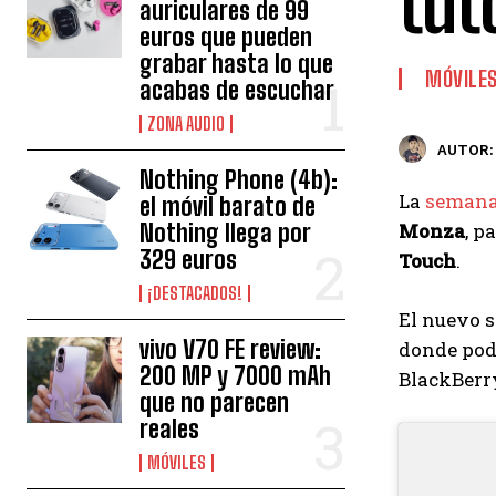
tut
auriculares de 99
euros que pueden
grabar hasta lo que
MÓVILE
acabas de escuchar
ZONA AUDIO
AUTOR:
Nothing Phone (4b):
La
semana
el móvil barato de
Nothing llega por
Monza
, p
329 euros
Touch
.
¡DESTACADOS!
El nuevo s
vivo V70 FE review:
donde podé
200 MP y 7000 mAh
BlackBerr
que no parecen
reales
MÓVILES