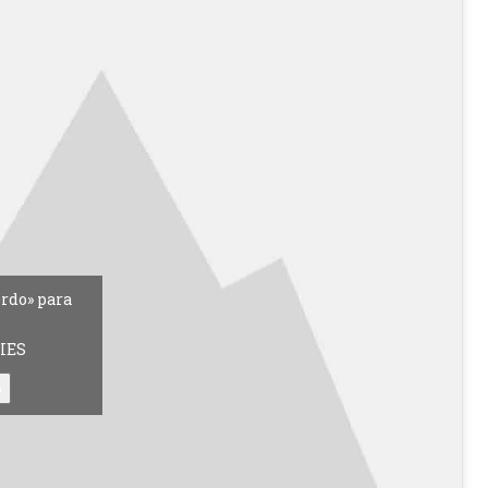
erdo» para
IES
o