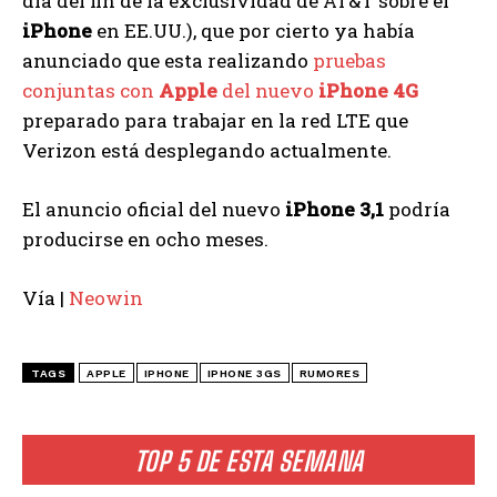
día del fin de la exclusividad de AT&T sobre el
iPhone
en EE.UU.), que por cierto ya había
anunciado que esta realizando
pruebas
conjuntas con
Apple
del nuevo
iPhone 4G
preparado para trabajar en la red LTE que
Verizon está desplegando actualmente.
El anuncio oficial del nuevo
iPhone 3,1
podría
producirse en ocho meses.
Vía |
Neowin
TAGS
APPLE
IPHONE
IPHONE 3GS
RUMORES
TOP 5 DE ESTA SEMANA