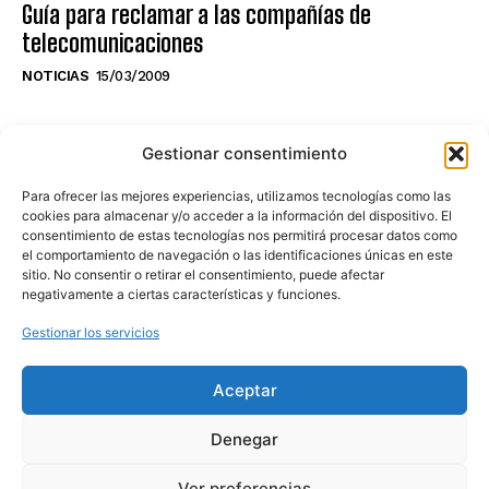
Guía para reclamar a las compañías de
telecomunicaciones
NOTICIAS
15/03/2009
NO TE PIERDAS LO ÚLTIMO DEL CANAL
Gestionar consentimiento
Para ofrecer las mejores experiencias, utilizamos tecnologías como las
cookies para almacenar y/o acceder a la información del dispositivo. El
consentimiento de estas tecnologías nos permitirá procesar datos como
Haz clic en «Estoy de acuerdo» para
el comportamiento de navegación o las identificaciones únicas en este
sitio. No consentir o retirar el consentimiento, puede afectar
activar Youtube
negativamente a ciertas características y funciones.
POLÍTICA DE COOKIES
Gestionar los servicios
Estoy de acuerdo
Aceptar
Denegar
Ver preferencias