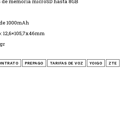
s de memoria microSD hasta 8GB
 de 1000mAh
: 12,6×105,7x46mm
0gr
ONTRATO
PREPAGO
TARIFAS DE VOZ
YOIGO
ZTE