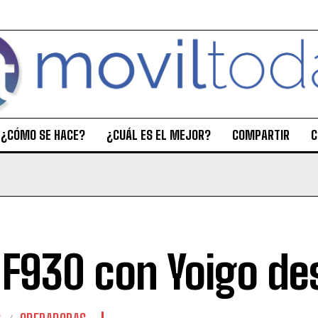
¿CÓMO SE HACE?
¿CUÁL ES EL MEJOR?
COMPARTIR
C
 F930 con Yoigo de