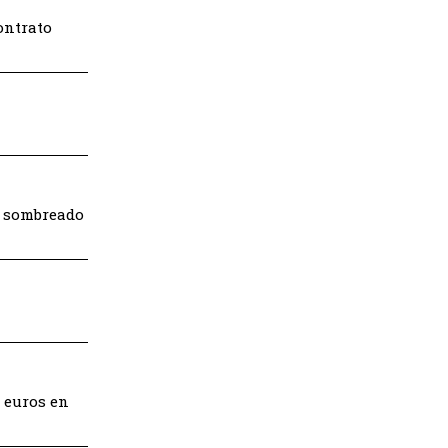
ontrato
o sombreado
9 euros en