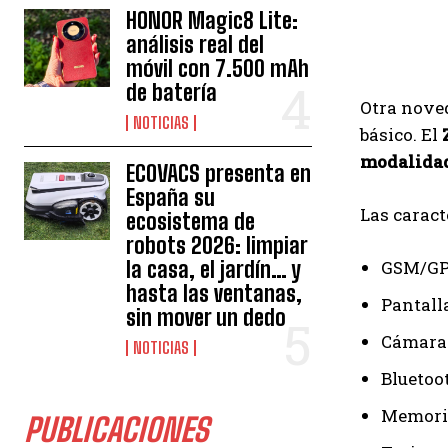
HONOR Magic8 Lite:
análisis real del
móvil con 7.500 mAh
de batería
Otra nove
NOTICIAS
básico. El
modalidad
ECOVACS presenta en
España su
Las caract
ecosistema de
robots 2026: limpiar
la casa, el jardín… y
GSM/GP
hasta las ventanas,
Pantalla
sin mover un dedo
Cámara
NOTICIAS
Bluetoo
Memoria
PUBLICACIONES