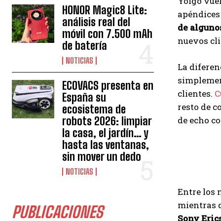
Yoigo vuel
HONOR Magic8 Lite:
apéndices 
análisis real del
de alguno
móvil con 7.500 mAh
nuevos cli
de batería
NOTICIAS
La diferen
simpleme
ECOVACS presenta en
clientes.
C
España su
resto de 
ecosistema de
robots 2026: limpiar
de echo c
la casa, el jardín… y
hasta las ventanas,
sin mover un dedo
NOTICIAS
Entre los
mientras q
PUBLICACIONES
Sony Eric