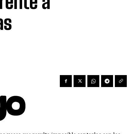
rente a
as