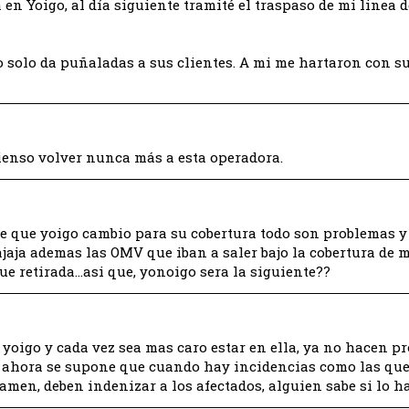
n Yoigo, al día siguiente tramité el traspaso de mi linea d
 solo da puñaladas a sus clientes. A mi me hartaron con s
pienso volver nunca más a esta operadora.
sde que yoigo cambio para su cobertura todo son problemas y 
jaja ademas las OMV que iban a saler bajo la cobertura de m
fue retirada…asi que, yonoigo sera la siguiente??
yoigo y cada vez sea mas caro estar en ella, ya no hacen p
s. ahora se supone que cuando hay incidencias como las qu
amen, deben indenizar a los afectados, alguien sabe si lo 