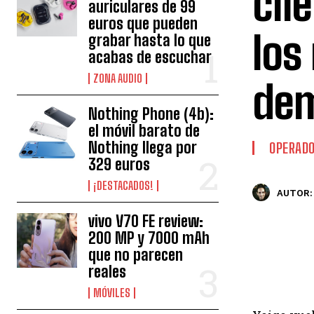
cli
auriculares de 99
euros que pueden
los
grabar hasta lo que
acabas de escuchar
ZONA AUDIO
de
Nothing Phone (4b):
el móvil barato de
Nothing llega por
OPERAD
329 euros
¡DESTACADOS!
AUTOR:
vivo V70 FE review:
200 MP y 7000 mAh
que no parecen
reales
MÓVILES