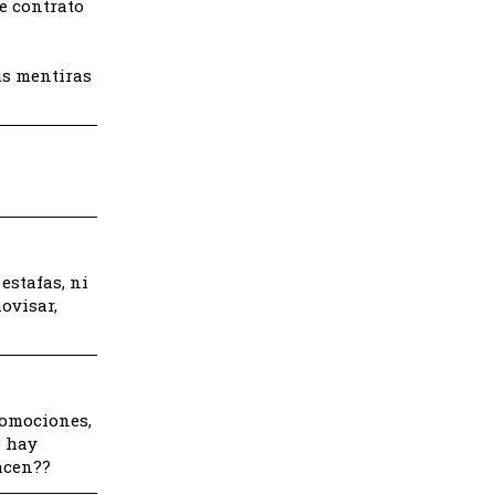
e contrato
us mentiras
estafas, ni
ovisar,
romociones,
e hay
hacen??