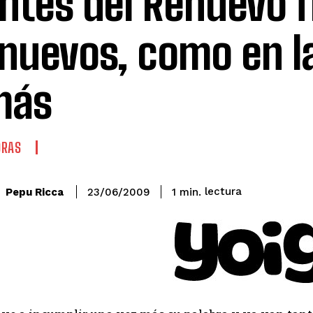
entes del Renuevo f
 nuevos, como en l
más
ORAS
lectura
Pepu Ricca
1
min.
23/06/2009