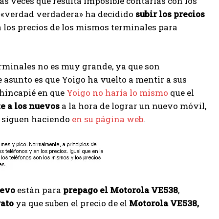
s veces que resulta imposible contarlas con los
a «verdad verdadera» ha decidido
subir los precios
 los precios de los mismos terminales para
erminales no es muy grande, ya que son
e asunto es que Yoigo ha vuelto a mentir a sus
hincapié en que
Yoigo no haría lo mismo
que el
te a los nuevos
a la hora de lograr un nuevo móvil,
o siguen haciendo
en su página web
.
evo
están para
prepago el Motorola VE538
,
rato
ya que suben el precio de el
Motorola VE538,