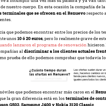
ve a incumplir una vez más su palabra y ya van tanta
de nuestro cuerpo. En esta ocasión la compañía de l
s terminales que se ofrecen en el Renuevo
respecto a
entes.
cia que podemos encontrar entre los precios de los t
nte unos
10 ó 20 euros
, pero lo realmente grave de est
uando lanzaron el programa de renovación
hicieron 
compañías al
discriminar a los clientes actuales fren
omo prueba de ello podemos comprobar que todavía l
 móviles que podemos encontrar más caros en el
Renu
ue la gran diferencia está en los
terminales de cont
sson G502, Samsung J400 y Nokia 3120 Classic
.