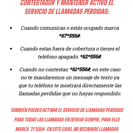
CONTESTADOR Y MANTENER ACTIVO EL
SERVICIO DE LLAMADAS PERDIDAS:
Cuando comunicas o estás ocupado marca
*67*556#
.
Cuando estas fuera de cobertura o tienes el
teléfono apagado:
*62*556#
.
Cuando no contestas:
*61*556#
, en este caso
no te mandaremos un mensaje de texto ya
que tu teléfono te mostrará directamente las
llamadas perdidas que no hayas respondido.
TAMBIÉN PUEDES ACTIVAR EL SERVICIO DE LLAMADAS PERDIDAS
PARA TODAS LAS LLAMADAS EN
DESVIAR SIEMPRE
, PARA ELLO
MARCA
*21*556#
. EN ESTE CASO, NO RECIBIRÁS LLAMADAS