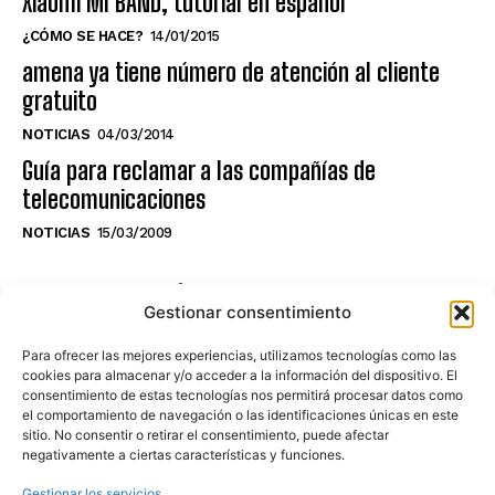
Xiaomi MI BAND, tutorial en español
¿CÓMO SE HACE?
14/01/2015
amena ya tiene número de atención al cliente
gratuito
NOTICIAS
04/03/2014
Guía para reclamar a las compañías de
telecomunicaciones
NOTICIAS
15/03/2009
NO TE PIERDAS LO ÚLTIMO DEL CANAL
Gestionar consentimiento
Para ofrecer las mejores experiencias, utilizamos tecnologías como las
cookies para almacenar y/o acceder a la información del dispositivo. El
consentimiento de estas tecnologías nos permitirá procesar datos como
Haz clic en «Estoy de acuerdo» para
el comportamiento de navegación o las identificaciones únicas en este
sitio. No consentir o retirar el consentimiento, puede afectar
activar Youtube
negativamente a ciertas características y funciones.
POLÍTICA DE COOKIES
Gestionar los servicios