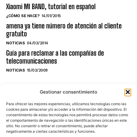
Xiaomi MI BAND, tutorial en español
¿CÓMO SE HACE?
14/01/2015
amena ya tiene número de atención al cliente
gratuito
NOTICIAS
04/03/2014
Guía para reclamar a las compañías de
telecomunicaciones
NOTICIAS
15/03/2009
NO TE PIERDAS LO ÚLTIMO DEL CANAL
Gestionar consentimiento
Para ofrecer las mejores experiencias, utilizamos tecnologías como las
cookies para almacenar y/o acceder a la información del dispositivo. El
consentimiento de estas tecnologías nos permitirá procesar datos como
Haz clic en «Estoy de acuerdo» para
el comportamiento de navegación o las identificaciones únicas en este
sitio. No consentir o retirar el consentimiento, puede afectar
activar Youtube
negativamente a ciertas características y funciones.
POLÍTICA DE COOKIES