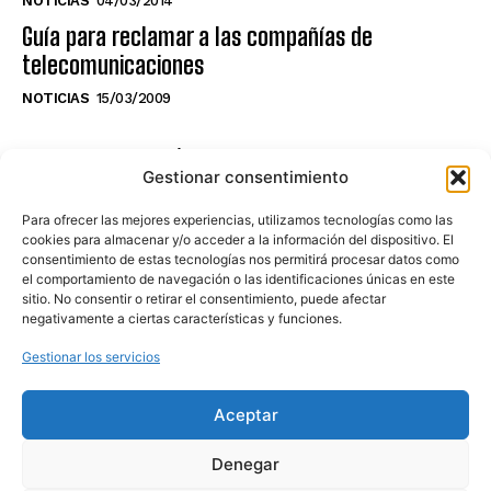
NOTICIAS
04/03/2014
Guía para reclamar a las compañías de
telecomunicaciones
NOTICIAS
15/03/2009
NO TE PIERDAS LO ÚLTIMO DEL CANAL
Gestionar consentimiento
Para ofrecer las mejores experiencias, utilizamos tecnologías como las
cookies para almacenar y/o acceder a la información del dispositivo. El
consentimiento de estas tecnologías nos permitirá procesar datos como
Haz clic en «Estoy de acuerdo» para
el comportamiento de navegación o las identificaciones únicas en este
sitio. No consentir o retirar el consentimiento, puede afectar
activar Youtube
negativamente a ciertas características y funciones.
POLÍTICA DE COOKIES
Gestionar los servicios
Estoy de acuerdo
Aceptar
Denegar