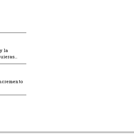
y la
quieras…
 incremento