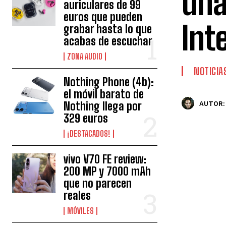
una
auriculares de 99
euros que pueden
Int
grabar hasta lo que
acabas de escuchar
ZONA AUDIO
NOTICIA
Nothing Phone (4b):
el móvil barato de
Nothing llega por
AUTOR:
329 euros
¡DESTACADOS!
vivo V70 FE review:
200 MP y 7000 mAh
que no parecen
reales
MÓVILES