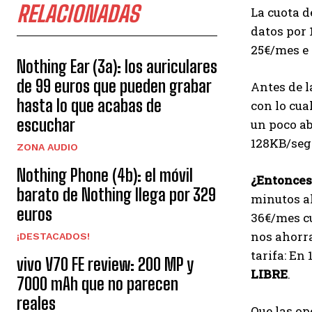
RELACIONADAS
La cuota d
datos por
25€/mes e 
Nothing Ear (3a): los auriculares
de 99 euros que pueden grabar
Antes de l
hasta lo que acabas de
con lo cua
escuchar
un poco ab
128KB/seg 
ZONA AUDIO
Nothing Phone (4b): el móvil
¿Entonces
barato de Nothing llega por 329
minutos a
euros
36€/mes cu
nos ahorra
¡DESTACADOS!
tarifa: En
vivo V70 FE review: 200 MP y
LIBRE
.
7000 mAh que no parecen
reales
Que las op