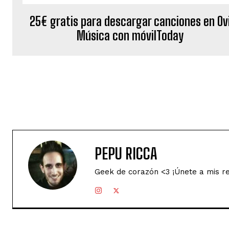
25€ gratis para descargar canciones en Ov
Música con móvilToday
PEPU RICCA
Geek de corazón <3 ¡Únete a mis r