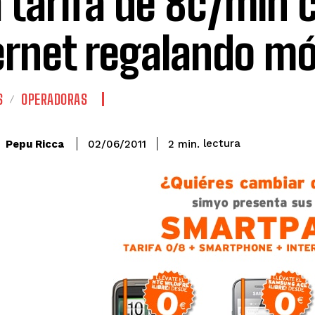
 tarifa de 8c/min 
ernet regalando mó
S
OPERADORAS
lectura
Pepu Ricca
2
min.
02/06/2011