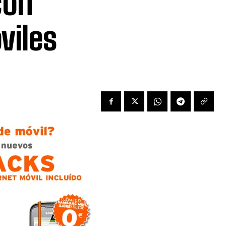
con
viles