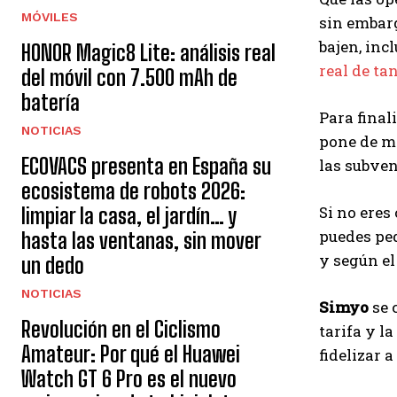
MÓVILES
sin embarg
bajen, inc
HONOR Magic8 Lite: análisis real
real de ta
del móvil con 7.500 mAh de
batería
Para final
NOTICIAS
pone de ma
ECOVACS presenta en España su
las subve
ecosistema de robots 2026:
Si no eres 
limpiar la casa, el jardín… y
puedes ped
hasta las ventanas, sin mover
y según el
un dedo
NOTICIAS
Simyo
se 
Revolución en el Ciclismo
tarifa y l
Amateur: Por qué el Huawei
fidelizar 
Watch GT 6 Pro es el nuevo