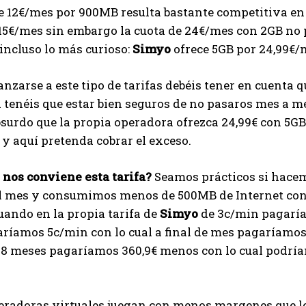
e 12€/mes por 900MB resulta bastante competitiva en 
 15€/mes sin embargo la cuota de 24€/mes con 2GB no
incluso lo más curioso:
Simyo
ofrece 5GB por 24,99€/
anzarse a este tipo de tarifas debéis tener en cuenta 
l tenéis que estar bien seguros de no pasaros mes a mes
surdo que la propia operadora ofrezca 24,99€ con 5GB
y aquí pretenda cobrar el exceso.
 nos conviene esta tarifa?
Seamos prácticos si hace
l mes y consumimos menos de 500MB de Internet con 
ando en la propia tarifa de
Simyo
de 3c/min pagaría
ríamos 5c/min con lo cual a final de mes pagaríamos 
 18 meses pagaríamos 360,9€ menos con lo cual podrí
eradoras virtuales juegan con menos margenes que lo