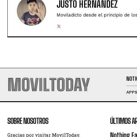
JUSTO HERNÁNDEZ
Moviladicto desde el principio de lo
MOVILTODAY
NOTI
APP
SOBRE NOSOTROS
ÚLTIMOS A
Nothing Ea
Gracias por visitar MovilToday.