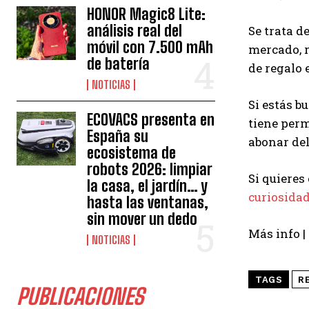
HONOR Magic8 Lite:
análisis real del
Se trata d
móvil con 7.500 mAh
mercado, r
de batería
de regalo 
NOTICIAS
Si estás b
ECOVACS presenta en
tiene perm
España su
abonar del
ecosistema de
robots 2026: limpiar
Si quieres
la casa, el jardín… y
curiosidad
hasta las ventanas,
sin mover un dedo
Más info |
NOTICIAS
TAGS
R
PUBLICACIONES