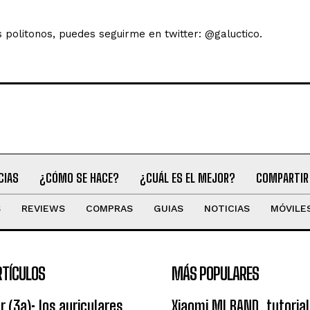
s politonos, puedes seguirme en twitter: @galuctico.
CIAS
¿CÓMO SE HACE?
¿CUÁL ES EL MEJOR?
COMPARTIR
S
REVIEWS
COMPRAS
GUIAS
NOTICIAS
MÓVILE
RTÍCULOS
MÁS POPULARES
r (3a): los auriculares
Xiaomi MI BAND, tutorial