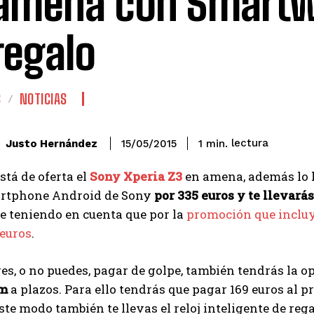
amena con Smartw
regalo
S
NOTICIAS
lectura
Justo Hernández
1
min.
15/05/2015
stá de oferta el
Sony Xperia Z3
en amena, además lo h
rtphone Android de Sony
por 335 euros y te llevará
e teniendo en cuenta que por la
promoción que incluye
 euros
.
res, o no puedes, pagar de golpe, también tendrás la 
m
a plazos. Para ello tendrás que pagar 169 euros al p
este modo también te llevas el reloj inteligente de rega