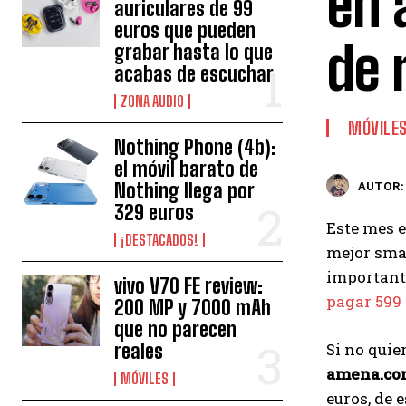
en 
auriculares de 99
euros que pueden
de 
grabar hasta lo que
acabas de escuchar
ZONA AUDIO
MÓVILE
Nothing Phone (4b):
el móvil barato de
Nothing llega por
AUTOR:
329 euros
Este mes e
¡DESTACADOS!
mejor sma
important
vivo V70 FE review:
pagar 599
200 MP y 7000 mAh
que no parecen
reales
Si no quie
amena.co
MÓVILES
euros, de 