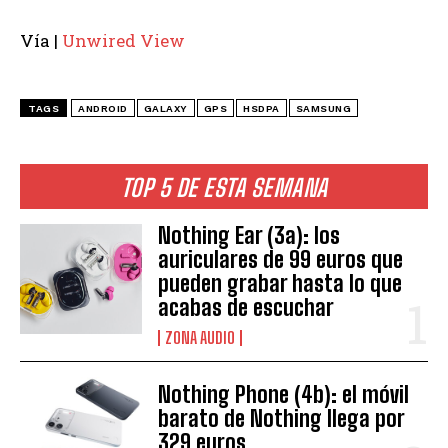
Vía |
Unwired View
TAGS
ANDROID
GALAXY
GPS
HSDPA
SAMSUNG
TOP 5 DE ESTA SEMANA
Nothing Ear (3a): los
auriculares de 99 euros que
pueden grabar hasta lo que
acabas de escuchar
ZONA AUDIO
Nothing Phone (4b): el móvil
barato de Nothing llega por
329 euros