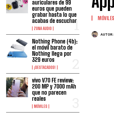
App
auriculares de 99
euros que pueden
grabar hasta lo que
MÓVILE
acabas de escuchar
ZONA AUDIO
AUTOR:
Nothing Phone (4b):
el móvil barato de
Nothing llega por
329 euros
¡DESTACADOS!
vivo V70 FE review:
200 MP y 7000 mAh
que no parecen
reales
MÓVILES