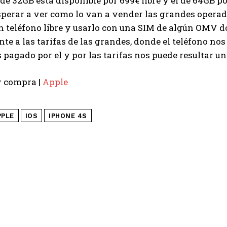
de 32GB está disponible por 699€ libre y el de 64GB p
perar a ver como lo van a vender las grandes operad
un teléfono libre y usarlo con una SIM de algún OMV
te a las tarifas de las grandes, donde el teléfono nos
pagado por el y por las tarifas nos puede resultar 
y compra |
Apple
PPLE
IOS
IPHONE 4S