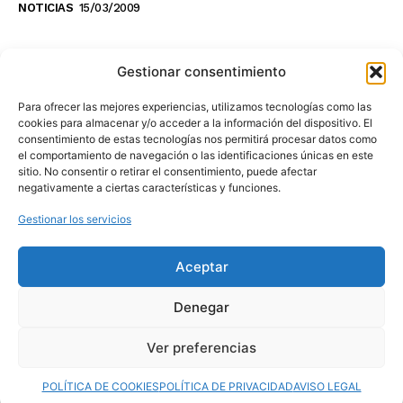
NOTICIAS
15/03/2009
NO TE PIERDAS LO ÚLTIMO DEL CANAL
Gestionar consentimiento
Para ofrecer las mejores experiencias, utilizamos tecnologías como las
cookies para almacenar y/o acceder a la información del dispositivo. El
consentimiento de estas tecnologías nos permitirá procesar datos como
Haz clic en «Estoy de acuerdo» para
el comportamiento de navegación o las identificaciones únicas en este
sitio. No consentir o retirar el consentimiento, puede afectar
activar Youtube
negativamente a ciertas características y funciones.
POLÍTICA DE COOKIES
Gestionar los servicios
Estoy de acuerdo
Aceptar
Denegar
Ver preferencias
© 2025 MovilToday. Todos los derechos reservados.
POLÍTICA DE COOKIES
POLÍTICA DE PRIVACIDAD
AVISO LEGAL