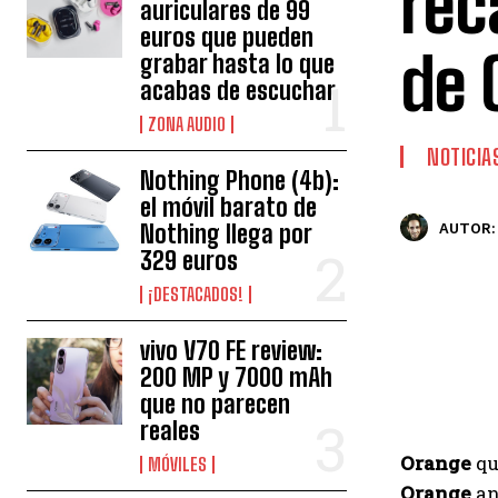
rec
auriculares de 99
euros que pueden
de 
grabar hasta lo que
acabas de escuchar
ZONA AUDIO
NOTICIA
Nothing Phone (4b):
el móvil barato de
Nothing llega por
AUTOR:
329 euros
¡DESTACADOS!
vivo V70 FE review:
200 MP y 7000 mAh
que no parecen
reales
Orange
qu
MÓVILES
Orange
an