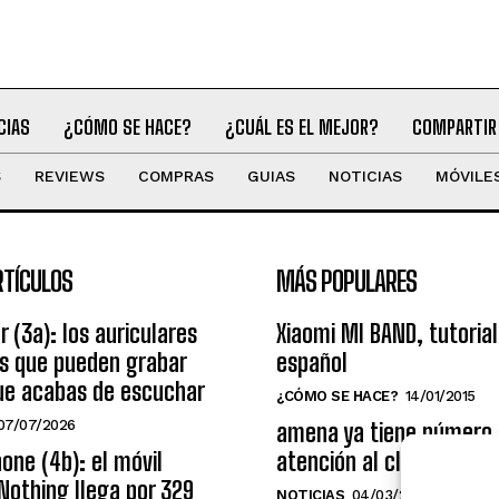
CIAS
¿CÓMO SE HACE?
¿CUÁL ES EL MEJOR?
COMPARTIR
S
REVIEWS
COMPRAS
GUIAS
NOTICIAS
MÓVILE
RTÍCULOS
MÁS POPULARES
r (3a): los auriculares
Xiaomi MI BAND, tutorial
os que pueden grabar
español
ue acabas de escuchar
¿CÓMO SE HACE?
14/01/2015
07/07/2026
amena ya tiene número
one (4b): el móvil
atención al cliente grat
Nothing llega por 329
NOTICIAS
04/03/2014