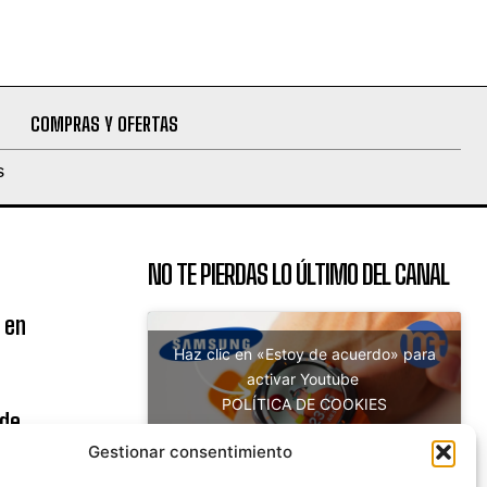
COMPRAS Y OFERTAS
S
NO TE PIERDAS LO ÚLTIMO DEL CANAL
 en
Haz clic en «Estoy de acuerdo» para
activar Youtube
POLÍTICA DE COOKIES
 de
Estoy de acuerdo
uito
Gestionar consentimiento