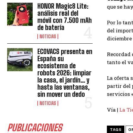
HONOR Magic8 Lite:
que se hay
análisis real del
móvil con 7.500 mAh
Por lo tan
de batería
del import
NOTICIAS
diciembre 
ECOVACS presenta en
Recordad 
España su
tanto el v
ecosistema de
robots 2026: limpiar
La oferta 
la casa, el jardín… y
partir del
hasta las ventanas,
sin mover un dedo
servicios
NOTICIAS
Vía |
La Ti
PUBLICACIONES
TAGS
O