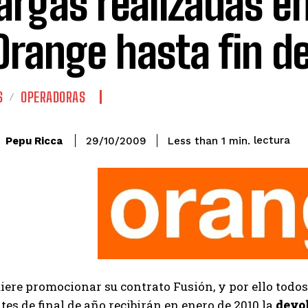
argas realizadas e
Orange hasta fin d
S
OPERADORAS
lectura
Pepu Ricca
Less than 1
min.
29/10/2009
iere promocionar su contrato Fusión, y por ello todos
tes de final de año recibirán en enero de 2010 la
devol