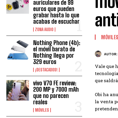
móv
auriculares de 99
euros que pueden
ant
grabar hasta lo que
acabas de escuchar
ZONA AUDIO
MÓVILE
Nothing Phone (4b):
el móvil barato de
Nothing llega por
AUTOR:
329 euros
Vale que 
¡DESTACADOS!
tecnología
que saldrá
vivo V70 FE review:
200 MP y 7000 mAh
Obi ha anu
que no parecen
reales
la venta p
pretenden 
MÓVILES