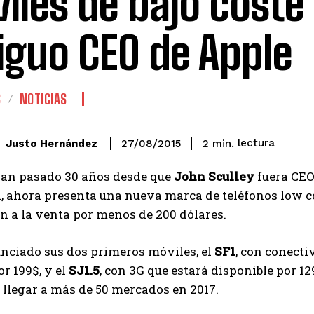
iles de bajo coste
iguo CEO de Apple
S
NOTICIAS
lectura
Justo Hernández
2
min.
27/08/2015
han pasado 30 años desde que
John Sculley
fuera CE
, ahora presenta una nueva marca de teléfonos low c
n a la venta por menos de 200 dólares.
nciado sus dos primeros móviles, el
SF1
, con conecti
or 199$, y el
SJ1.5
, con 3G que estará disponible por 1
llegar a más de 50 mercados en 2017.