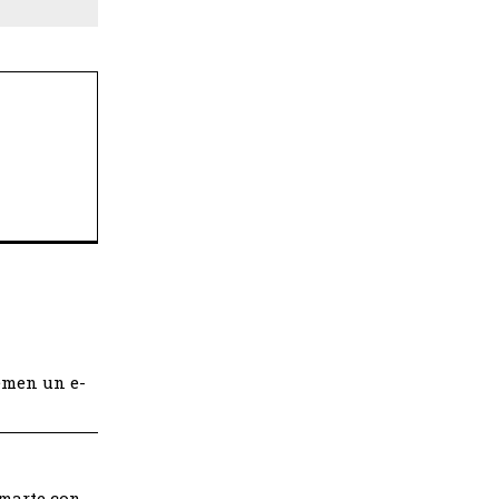
emen un e-
rmarte con