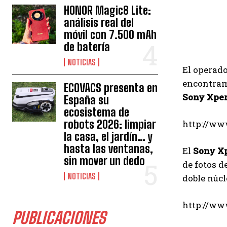
HONOR Magic8 Lite:
análisis real del
móvil con 7.500 mAh
de batería
NOTICIAS
El operad
encontra
ECOVACS presenta en
Sony Xper
España su
ecosistema de
robots 2026: limpiar
http://w
la casa, el jardín… y
hasta las ventanas,
El
Sony X
sin mover un dedo
de fotos d
NOTICIAS
doble núcl
http://w
PUBLICACIONES