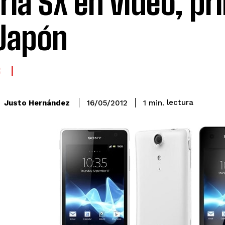
ria SX en vídeo, pr
Japón
S
lectura
Justo Hernández
1
min.
16/05/2012