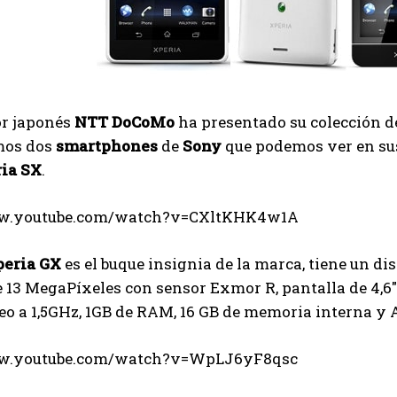
or japonés
NTT DoCoMo
ha presentado su colección de
mos dos
smartphones
de
Sony
que podemos ver en sus
ia SX
.
ww.youtube.com/watch?v=CXltKHK4w1A
peria GX
es el buque insignia de la marca, tiene un d
e 13 MegaPíxeles con sensor Exmor R, pantalla de 4,6
eo a 1,5GHz, 1GB de RAM, 16 GB de memoria interna y
ww.youtube.com/watch?v=WpLJ6yF8qsc