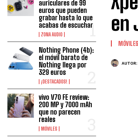
Xpe
auriculares de 99
euros que pueden
en 
grabar hasta lo que
acabas de escuchar
ZONA AUDIO
MÓVILE
Nothing Phone (4b):
el móvil barato de
Nothing llega por
AUTOR:
329 euros
¡DESTACADOS!
vivo V70 FE review:
200 MP y 7000 mAh
que no parecen
reales
MÓVILES