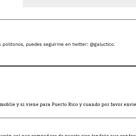
s politonos, puedes seguirme en twitter: @galuctico.
-moblie y si viene para Puerto Rico y cuando por favor envi
 Japón así que compañero de puerto rico tendrás que confo