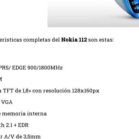
erísticas completas del
Nokia 112
son estas:
PRS/ EDGE 900/1800MHz
M
a TFT de 1,8» con resolución 128x160px
 VGA
 memoria interna
h 2.1 + EDR
r A/V de 3,5mm