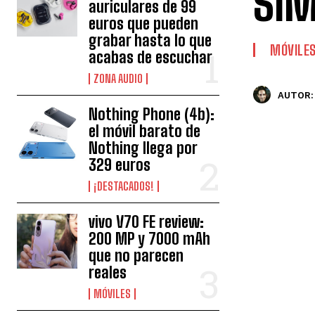
SIM
auriculares de 99
euros que pueden
grabar hasta lo que
MÓVILE
acabas de escuchar
ZONA AUDIO
AUTOR:
Nothing Phone (4b):
el móvil barato de
Nothing llega por
329 euros
¡DESTACADOS!
vivo V70 FE review:
200 MP y 7000 mAh
que no parecen
reales
MÓVILES