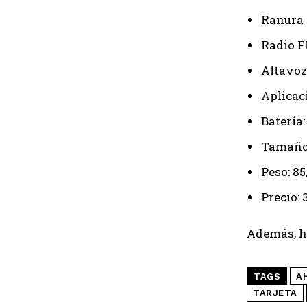
Ranura 
Radio F
Altavoz
Aplicac
Batería
Tamaño:
Peso: 85
Precio: 
Además, ha
TAGS
A
TARJETA