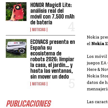
HONOR Magic8 Lite:
análisis real del
móvil con 7.500 mAh
de batería
NOTICIAS
Nokia pre
ECOVACS presenta en
el
Nokia 1
España su
ecosistema de
Los móvil 
robots 2026: limpiar
juegos EA 
la casa, el jardín… y
Here & Now
hasta las ventanas,
Nokia Stor
sin mover un dedo
datos de h
NOTICIAS
mensajerí
Las caract
PUBLICACIONES