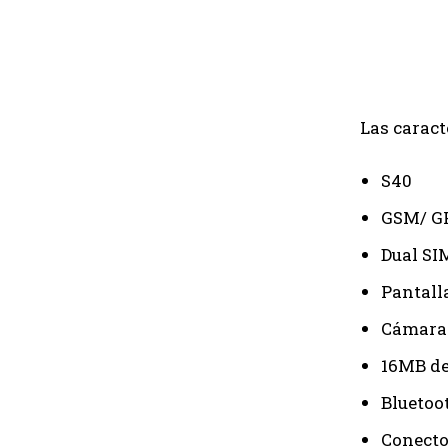
Las caract
S40
GSM/ G
Dual SI
Pantall
Cámara
16MB de
Bluetoot
Conecto