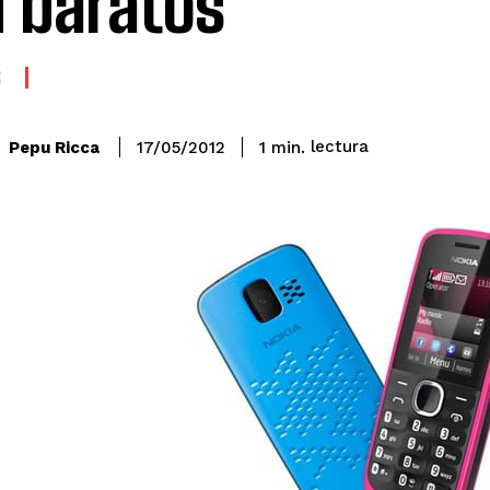
 baratos
S
lectura
Pepu Ricca
1
min.
17/05/2012