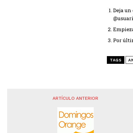
Deja un
@usuari
Empieza
Por últi
TAGS
A
ARTÍCULO ANTERIOR