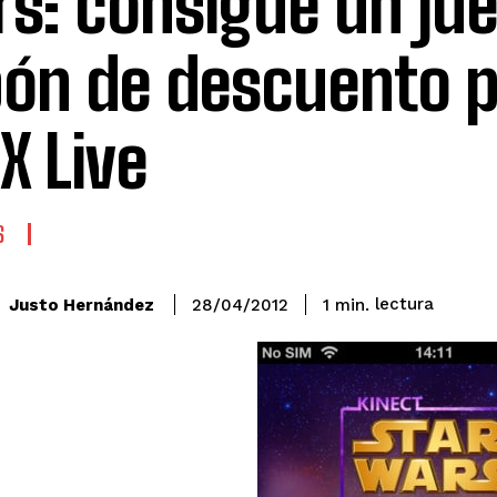
s: consigue un jue
ón de descuento p
X Live
S
lectura
Justo Hernández
1
min.
28/04/2012