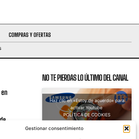
COMPRAS Y OFERTAS
S
NO TE PIERDAS LO ÚLTIMO DEL CANAL
 en
Haz clic en «Estoy de acuerdo» para
activar Youtube
POLÍTICA DE COOKIES
 de
Estoy de acuerdo
uito
Gestionar consentimiento