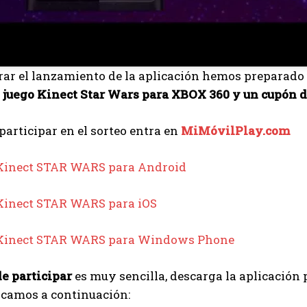
rar el lanzamiento de la aplicación hemos preparado
l juego Kinect Star Wars para XBOX 360 y un cupón 
 participar en el sorteo entra en
MiMóvilPlay.com
Kinect STAR WARS para Android
Kinect STAR WARS para iOS
Kinect STAR WARS para Windows Phone
e participar
es muy sencilla, descarga la aplicación 
icamos a continuación: