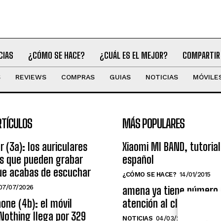
CIAS
¿CÓMO SE HACE?
¿CUÁL ES EL MEJOR?
COMPARTIR
S
REVIEWS
COMPRAS
GUIAS
NOTICIAS
MÓVILE
RTÍCULOS
MÁS POPULARES
r (3a): los auriculares
Xiaomi MI BAND, tutorial
os que pueden grabar
español
ue acabas de escuchar
¿CÓMO SE HACE?
14/01/2015
07/07/2026
amena ya tiene número
one (4b): el móvil
atención al cliente grat
Nothing llega por 329
NOTICIAS
04/03/2014