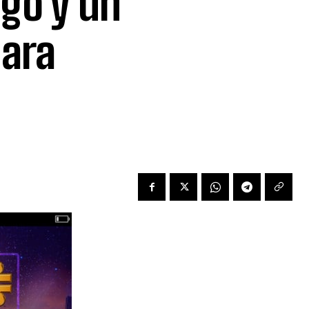
go y un
ara