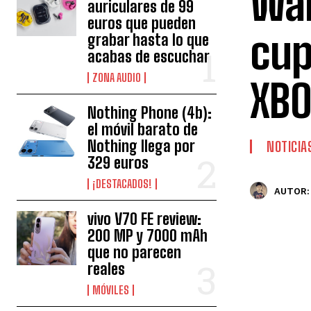
War
auriculares de 99
euros que pueden
cup
grabar hasta lo que
acabas de escuchar
ZONA AUDIO
XBO
Nothing Phone (4b):
el móvil barato de
Nothing llega por
NOTICIA
329 euros
¡DESTACADOS!
AUTOR:
vivo V70 FE review:
200 MP y 7000 mAh
que no parecen
reales
MÓVILES