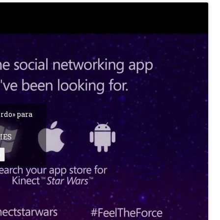
erdo» para
IES
o