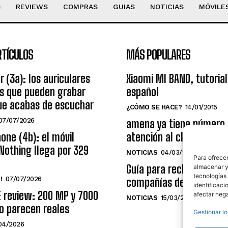
S
REVIEWS
COMPRAS
GUIAS
NOTICIAS
MÓVILE
RTÍCULOS
MÁS POPULARES
r (3a): los auriculares
Xiaomi MI BAND, tutorial
os que pueden grabar
español
ue acabas de escuchar
¿CÓMO SE HACE?
14/01/2015
07/07/2026
amena ya tiene número
one (4b): el móvil
atención al cliente grat
Nothing llega por 329
NOTICIAS
04/03/2014
Para ofrecer
Guía para reclamar a las
almacenar y/
tecnologías
!
07/07/2026
compañías de telecomu
identificaci
E review: 200 MP y 7000
afectar nega
NOTICIAS
15/03/2009
o parecen reales
Gestionar lo
04/2026