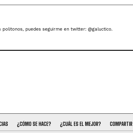
s politonos, puedes seguirme en twitter: @galuctico.
CIAS
¿CÓMO SE HACE?
¿CUÁL ES EL MEJOR?
COMPARTIR