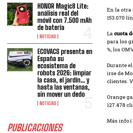
HONOR Magic8 Lite:
En la otra
análisis real del
153.070 lí
móvil con 7.500 mAh
de batería
La
cuota 
NOTICIAS
para los g
%, los OMV
ECOVACS presenta en
España su
ecosistema de
Durante el
robots 2026: limpiar
irse de Mo
la casa, el jardín… y
clientes. 
hasta las ventanas,
sin mover un dedo
Orange gan
NOTICIAS
127.478 cl
Más info |
PUBLICACIONES