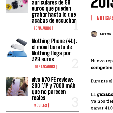
201
auriculares de 99
euros que pueden
grabar hasta lo que
NOTICIA
acabas de escuchar
ZONA AUDIO
AUTOR:
Nothing Phone (4b):
el móvil barato de
Nothing llega por
329 euros
Nuevo repa
¡DESTACADOS!
competen
vivo V70 FE review:
Durante el
200 MP y 7000 mAh
que no parecen
La
gananc
reales
ya nos ti
MÓVILES
ganar 41.0