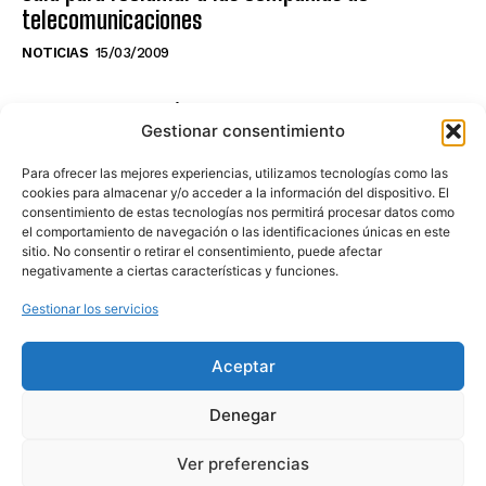
telecomunicaciones
NOTICIAS
15/03/2009
NO TE PIERDAS LO ÚLTIMO DEL CANAL
Gestionar consentimiento
Para ofrecer las mejores experiencias, utilizamos tecnologías como las
cookies para almacenar y/o acceder a la información del dispositivo. El
consentimiento de estas tecnologías nos permitirá procesar datos como
Haz clic en «Estoy de acuerdo» para
el comportamiento de navegación o las identificaciones únicas en este
sitio. No consentir o retirar el consentimiento, puede afectar
activar Youtube
negativamente a ciertas características y funciones.
POLÍTICA DE COOKIES
Gestionar los servicios
Estoy de acuerdo
Aceptar
Denegar
Ver preferencias