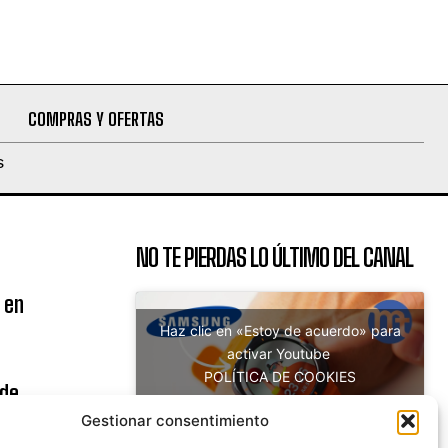
COMPRAS Y OFERTAS
S
NO TE PIERDAS LO ÚLTIMO DEL CANAL
 en
Haz clic en «Estoy de acuerdo» para
activar Youtube
POLÍTICA DE COOKIES
 de
Estoy de acuerdo
uito
Gestionar consentimiento