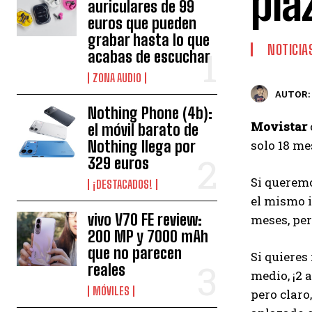
pla
auriculares de 99
euros que pueden
grabar hasta lo que
NOTICIA
acabas de escuchar
ZONA AUDIO
AUTOR:
Nothing Phone (4b):
Movistar
el móvil barato de
Nothing llega por
solo 18 me
329 euros
Si querem
¡DESTACADOS!
el mismo i
vivo V70 FE review:
meses, per
200 MP y 7000 mAh
que no parecen
Si quieres
reales
medio, ¡2 
MÓVILES
pero claro