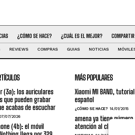
CIAS
¿CÓMO SE HACE?
¿CUÁL ES EL MEJOR?
COMPARTIR
S
REVIEWS
COMPRAS
GUIAS
NOTICIAS
MÓVILE
RTÍCULOS
MÁS POPULARES
r (3a): los auriculares
Xiaomi MI BAND, tutorial
os que pueden grabar
español
ue acabas de escuchar
¿CÓMO SE HACE?
14/01/2015
07/07/2026
amena ya tiene número
one (4b): el móvil
atención al cliente grat
Nothing llega por 329