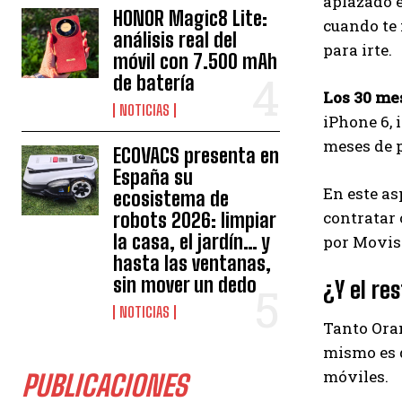
aplazado e
HONOR Magic8 Lite:
cuando te 
análisis real del
para irte.
móvil con 7.500 mAh
de batería
Los 30 me
NOTICIAS
iPhone 6, 
meses de p
ECOVACS presenta en
España su
En este as
ecosistema de
contratar 
robots 2026: limpiar
la casa, el jardín… y
por Movis
hasta las ventanas,
sin mover un dedo
¿Y el re
NOTICIAS
Tanto Ora
mismo es d
móviles.
PUBLICACIONES