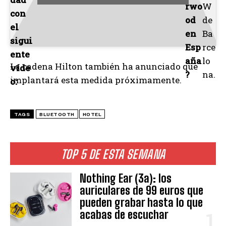
rwo
W
con
od
de
el
en
Ba
sigui
Esp
rce
ente
aña
lo
La cadena Hilton también ha anunciado que
víde
?
na.
implantará esta medida próximamente.
o:
TAGS
BLUETOOTH
HOTEL
TOP 5 DE ESTA SEMANA
Nothing Ear (3a): los
auriculares de 99 euros que
pueden grabar hasta lo que
acabas de escuchar