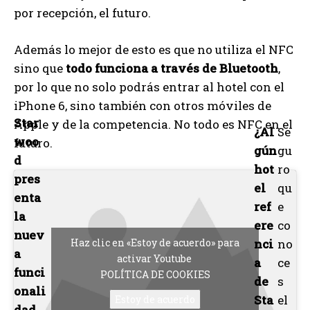
por recepción, el futuro.
Además lo mejor de esto es que no utiliza el NFC
sino que
todo funciona a través de Bluetooth
,
por lo que no solo podrás entrar al hotel con el
iPhone 6, sino también con otros móviles de
Star
Apple y de la competencia. No todo es NFC en el
¿Al
Se
woo
futuro.
gún
gu
d
hot
ro
pres
el
qu
enta
ref
e
la
ere
co
nuev
Haz clic en «Estoy de acuerdo» para
nci
no
a
activar Youtube
a
ce
funci
POLÍTICA DE COOKIES
de
s
onali
Sta
el
Estoy de acuerdo
dad