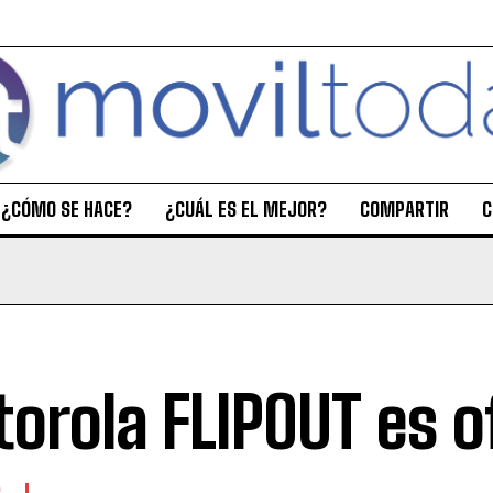
¿CÓMO SE HACE?
¿CUÁL ES EL MEJOR?
COMPARTIR
C
orola FLIPOUT es of