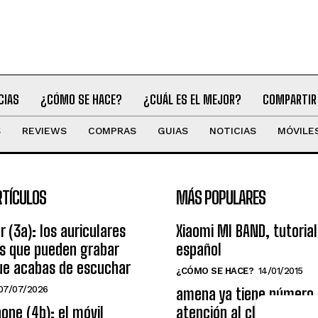
CIAS
¿CÓMO SE HACE?
¿CUÁL ES EL MEJOR?
COMPARTIR
S
REVIEWS
COMPRAS
GUIAS
NOTICIAS
MÓVILE
RTÍCULOS
MÁS POPULARES
r (3a): los auriculares
Xiaomi MI BAND, tutorial
os que pueden grabar
español
ue acabas de escuchar
¿CÓMO SE HACE?
14/01/2015
07/07/2026
amena ya tiene número
one (4b): el móvil
atención al cliente grat