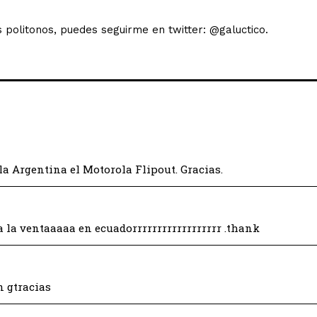
s politonos, puedes seguirme en twitter: @galuctico.
la Argentina el Motorola Flipout. Gracias.
la ventaaaaa en ecuadorrrrrrrrrrrrrrrrrr .thank
n gtracias