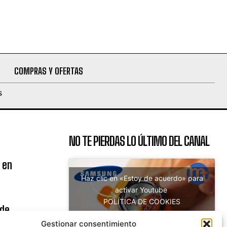
COMPRAS Y OFERTAS
S
NO TE PIERDAS LO ÚLTIMO DEL CANAL
 en
Haz clic en «Estoy de acuerdo» para
activar Youtube
POLÍTICA DE COOKIES
 de
Estoy de acuerdo
uito
Gestionar consentimiento