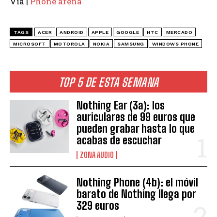
Vía |
Phone arena
TAGS
ACER
ANDROID
APPLE
GOOGLE
HTC
MERCADO
MICROSOFT
MOTOROLA
NOKIA
SAMSUNG
WINDOWS PHONE
TOP 5 DE ESTA SEMANA
Nothing Ear (3a): los
auriculares de 99 euros que
pueden grabar hasta lo que
acabas de escuchar
ZONA AUDIO
Nothing Phone (4b): el móvil
barato de Nothing llega por
329 euros