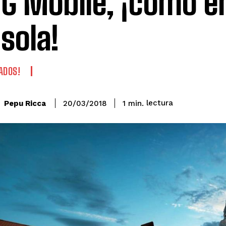
G Mobile, ¡como e
sola!
ADOS!
lectura
Pepu Ricca
1
min.
20/03/2018