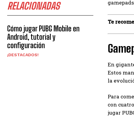
gamepads 
RELACIONADAS
Te recom
Cómo jugar PUBG Mobile en
Android, tutorial y
configuración
Gamep
¡DESTACADOS!
En gigant
Estos mand
la evoluci
Para come
con cuatro
jugar PUB