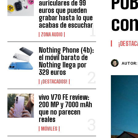
PUB
auriculares de 99
euros que pueden
con
grabar hasta lo que
acabas de escuchar
ZONA AUDIO
¡DESTAC
Nothing Phone (4b):
el móvil barato de
Nothing llega por
AUTOR:
329 euros
¡DESTACADOS!
vivo V70 FE review:
200 MP y 7000 mAh
que no parecen
reales
MÓVILES