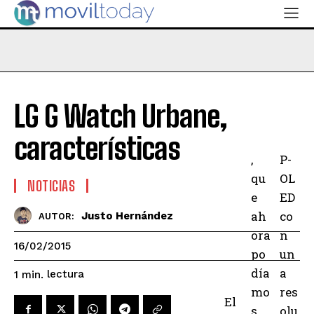
LG G Watch Urbane,
características
,
P-
qu
OL
NOTICIAS
e
ED
ah
co
Justo Hernández
AUTOR:
ora
n
16/02/2015
po
un
día
a
lectura
1
min.
mo
res
El
s
olu