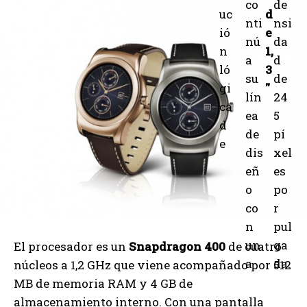
co
de
uc
d
nti
nsi
ió
e
nú
da
n
1,
a
d
ló
3
su
de
gi
″
lín
24
ca
ea
5
d
de
pí
e
dis
xel
eñ
es
o
po
co
r
n
pul
un
ga
El procesador es un
Snapdragon 400
de cuatro
a
da.
núcleos a 1,2 GHz que viene acompañado por 512
MB de memoria RAM y 4 GB de
almacenamiento interno. Con una pantalla