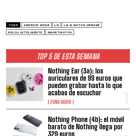
TAGS
ANDROID WEAR
LG
LG G WATCH URBANE
RELOJ INTELIGENTE
SMARTWATCH
TOP 5 DE ESTA SEMANA
Nothing Ear (3a): los
auriculares de 99 euros que
pueden grabar hasta lo que
acabas de escuchar
ZONA AUDIO
Nothing Phone (4b): el móvil
barato de Nothing llega por
329 euros