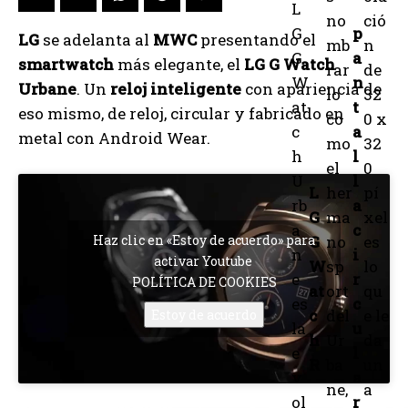
L
no
ció
G
p
LG
se adelanta al
MWC
presentando el
mb
n
G
a
smartwatch
más elegante, el
LG G Watch
rar
de
W
n
Urbane
. Un
reloj inteligente
con apariencia de
lo
32
at
t
eso mismo, de reloj, circular y fabricado en
co
0 x
c
a
metal con Android Wear.
mo
32
h
l
el
0
U
l
L
her
pí
rb
a
G
ma
xel
a
c
Haz clic en «Estoy de acuerdo» para
G
no
es
n
i
activar Youtube
W
sp
lo
e
r
POLÍTICA DE COOKIES
at
ort
qu
es
c
c
del
e le
Estoy de acuerdo
la
u
h
Ur
da
e
l
R
ba
un
v
a
ne,
a
ol
r