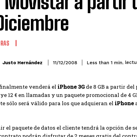
 Movistar a partir d
Diciembre
ORAS
lectu
Justo Hernández
Less than 1
min.
11/12/2008
finalmente venderá el
iPhone 3G
de 8 GB a partir del
ye 12 € en llamadas y un paquete promocional de 4 GB
te sólo será válido para los que adquieran el
iPhone
a
r el paquete de datos el cliente tendrá la opción de s
contrato podrán disfrutar de 2 meses gratis del cont