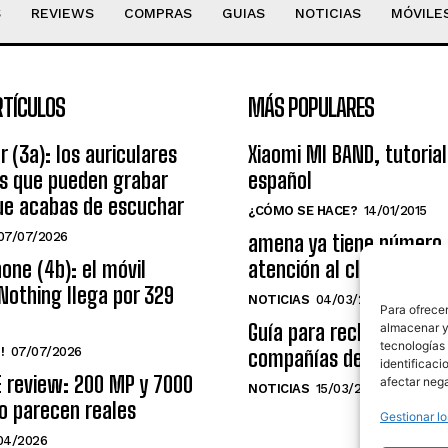
S
REVIEWS
COMPRAS
GUIAS
NOTICIAS
MÓVILE
RTÍCULOS
MÁS POPULARES
r (3a): los auriculares
Xiaomi MI BAND, tutorial
os que pueden grabar
español
ue acabas de escuchar
¿CÓMO SE HACE?
14/01/2015
07/07/2026
amena ya tiene número
one (4b): el móvil
atención al cliente grat
Nothing llega por 329
NOTICIAS
04/03/2014
Para ofrecer
Guía para reclamar a las
almacenar y/
tecnologías
!
07/07/2026
compañías de telecomu
identificaci
E review: 200 MP y 7000
afectar nega
NOTICIAS
15/03/2009
o parecen reales
Gestionar lo
04/2026