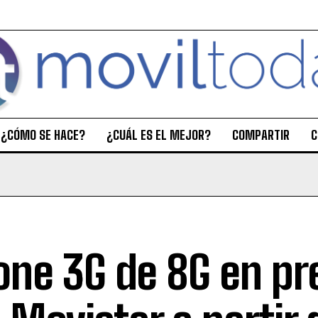
¿CÓMO SE HACE?
¿CUÁL ES EL MEJOR?
COMPARTIR
C
one 3G de 8G en p