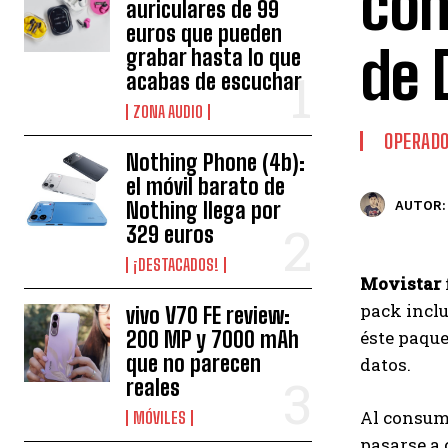
con
auriculares de 99
euros que pueden
de 
grabar hasta lo que
acabas de escuchar
ZONA AUDIO
OPERAD
Nothing Phone (4b):
el móvil barato de
Nothing llega por
AUTOR:
329 euros
¡DESTACADOS!
Movistar
pack inclu
vivo V70 FE review:
200 MP y 7000 mAh
éste paque
que no parecen
datos.
reales
Al consumi
MÓVILES
pasarse a 