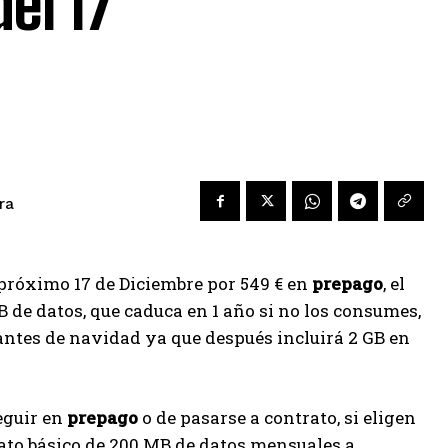
el 17
ra
 próximo 17 de Diciembre por 549 € en
prepago
, el
 de datos, que caduca en 1 año si no los consumes,
ntes de navidad ya que después incluirá 2 GB en
eguir en
prepago
o de pasarse a contrato, si eligen
rato básico de 200 MB de datos mensuales a