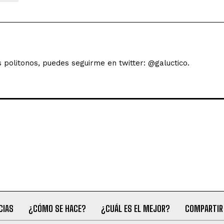
s politonos, puedes seguirme en twitter: @galuctico.
CIAS
¿CÓMO SE HACE?
¿CUÁL ES EL MEJOR?
COMPARTIR