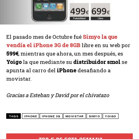
El pasado mes de Octubre fué
Simyo la que
vendía el iPhone 3G de 8GB
libre en su web por
599€
, mientras que ahora, un mes después, es
Yoigo
la que mediante su
distribuidor smol
se
apunta al carro del
iPhone
desafiando a
movistar.
Gracias a Esteban y David por el chivatazo
TAGS
IPHONE
IPHONE 3G
MOVISTAR
SIMYO
YOIGO