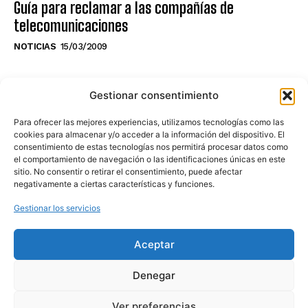
Guía para reclamar a las compañías de
telecomunicaciones
NOTICIAS
15/03/2009
NO TE PIERDAS LO ÚLTIMO DEL CANAL
Gestionar consentimiento
Para ofrecer las mejores experiencias, utilizamos tecnologías como las
cookies para almacenar y/o acceder a la información del dispositivo. El
consentimiento de estas tecnologías nos permitirá procesar datos como
Haz clic en «Estoy de acuerdo» para
el comportamiento de navegación o las identificaciones únicas en este
sitio. No consentir o retirar el consentimiento, puede afectar
activar Youtube
negativamente a ciertas características y funciones.
POLÍTICA DE COOKIES
Gestionar los servicios
Estoy de acuerdo
Aceptar
Denegar
Ver preferencias