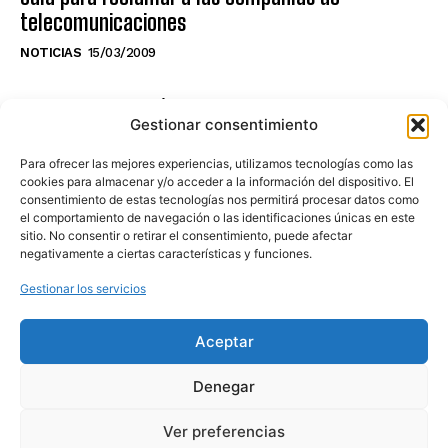
telecomunicaciones
NOTICIAS
15/03/2009
NO TE PIERDAS LO ÚLTIMO DEL CANAL
Gestionar consentimiento
Para ofrecer las mejores experiencias, utilizamos tecnologías como las
cookies para almacenar y/o acceder a la información del dispositivo. El
consentimiento de estas tecnologías nos permitirá procesar datos como
Haz clic en «Estoy de acuerdo» para
el comportamiento de navegación o las identificaciones únicas en este
sitio. No consentir o retirar el consentimiento, puede afectar
activar Youtube
negativamente a ciertas características y funciones.
POLÍTICA DE COOKIES
Gestionar los servicios
Estoy de acuerdo
Aceptar
Denegar
Ver preferencias