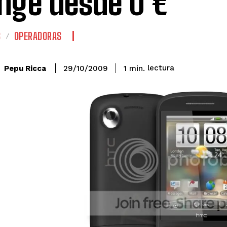
nge desde 0 €
S
OPERADORAS
lectura
Pepu Ricca
1
min.
29/10/2009