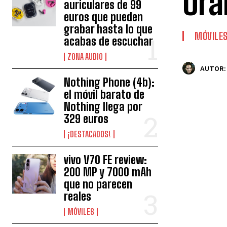
Ora
auriculares de 99
euros que pueden
grabar hasta lo que
MÓVILE
acabas de escuchar
ZONA AUDIO
AUTOR:
Nothing Phone (4b):
el móvil barato de
Nothing llega por
329 euros
¡DESTACADOS!
vivo V70 FE review:
200 MP y 7000 mAh
que no parecen
reales
MÓVILES