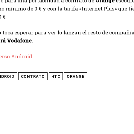
o para una portabilidad a contrato de
Orange
escogie
 mínimo de 9 € y con la tarifa «Internet Plus» que ti
 €.
 toca esperar para ver lo lanzan el resto de compañía
erá Vodafone
.
erso Android
NDROID
CONTRATO
HTC
ORANGE