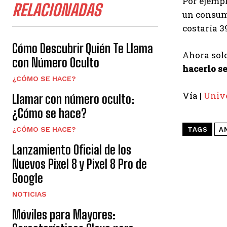
Por ejempl
RELACIONADAS
un consumo
costaría 39
Cómo Descubrir Quién Te Llama
Ahora solo
con Número Oculto
hacerlo s
¿CÓMO SE HACE?
Vía |
Univ
Llamar con número oculto:
¿Cómo se hace?
¿CÓMO SE HACE?
TAGS
A
Lanzamiento Oficial de los
Nuevos Pixel 8 y Pixel 8 Pro de
Google
NOTICIAS
Móviles para Mayores: