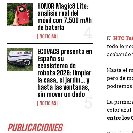
HONOR Magic8 Lite:
análisis real del
móvil con 7.500 mAh
de batería
NOTICIAS
El
HTC Tat
todo lo ne
ECOVACS presenta en
acabando p
España su
ecosistema de
Hasta el 
robots 2026: limpiar
pero de m
la casa, el jardín… y
podremos
hasta las ventanas,
sin mover un dedo
La primera
NOTICIAS
color azul
entre los 0
PUBLICACIONES