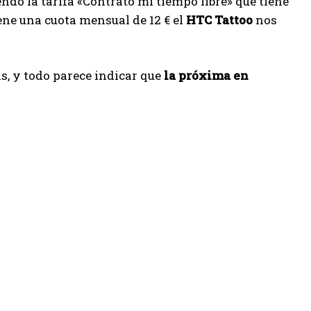
ndo la tarifa «Contrato mi tiempo libre» que tiene
ene una cuota mensual de 12 € el
HTC Tattoo
nos
s, y todo parece indicar que
la próxima en