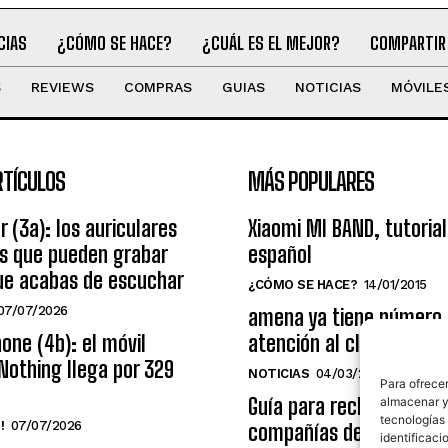
CIAS
¿CÓMO SE HACE?
¿CUÁL ES EL MEJOR?
COMPARTIR
S
REVIEWS
COMPRAS
GUIAS
NOTICIAS
MÓVILE
RTÍCULOS
MÁS POPULARES
r (3a): los auriculares
Xiaomi MI BAND, tutorial
os que pueden grabar
español
ue acabas de escuchar
¿CÓMO SE HACE?
14/01/2015
07/07/2026
amena ya tiene número
one (4b): el móvil
atención al cliente grat
Nothing llega por 329
NOTICIAS
04/03/2014
Para ofrecer
Guía para reclamar a las
almacenar y/
tecnologías
!
07/07/2026
compañías de telecomu
identificaci