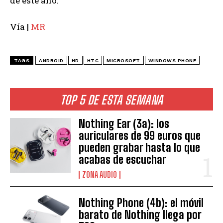
de este año.
Vía |
MR
TAGS
ANDROID
HD
HTC
MICROSOFT
WINDOWS PHONE
TOP 5 DE ESTA SEMANA
Nothing Ear (3a): los
auriculares de 99 euros que
pueden grabar hasta lo que
acabas de escuchar
ZONA AUDIO
Nothing Phone (4b): el móvil
barato de Nothing llega por