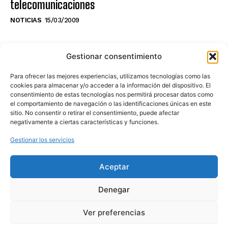
telecomunicaciones
NOTICIAS
15/03/2009
NO TE PIERDAS LO ÚLTIMO DEL CANAL
Gestionar consentimiento
Para ofrecer las mejores experiencias, utilizamos tecnologías como las
cookies para almacenar y/o acceder a la información del dispositivo. El
consentimiento de estas tecnologías nos permitirá procesar datos como
Haz clic en «Estoy de acuerdo» para
el comportamiento de navegación o las identificaciones únicas en este
sitio. No consentir o retirar el consentimiento, puede afectar
activar Youtube
negativamente a ciertas características y funciones.
POLÍTICA DE COOKIES
Gestionar los servicios
Estoy de acuerdo
Aceptar
Denegar
Ver preferencias