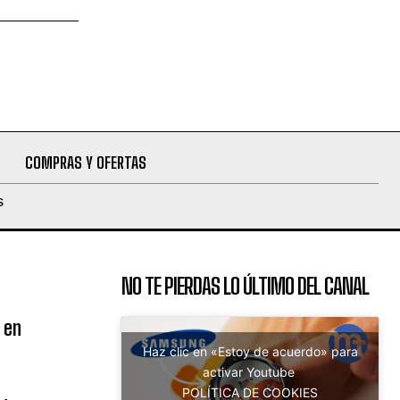
COMPRAS Y OFERTAS
S
NO TE PIERDAS LO ÚLTIMO DEL CANAL
 en
Haz clic en «Estoy de acuerdo» para
activar Youtube
POLÍTICA DE COOKIES