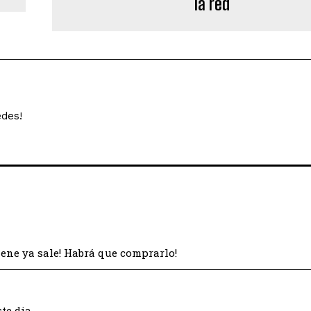
la red
edes!
iene ya sale! Habrá que comprarlo!
te dia.