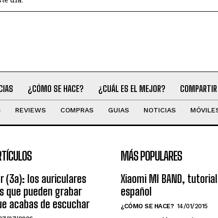
CIAS
¿CÓMO SE HACE?
¿CUÁL ES EL MEJOR?
COMPARTIR
S
REVIEWS
COMPRAS
GUIAS
NOTICIAS
MÓVILE
RTÍCULOS
MÁS POPULARES
r (3a): los auriculares
Xiaomi MI BAND, tutorial
os que pueden grabar
español
ue acabas de escuchar
¿CÓMO SE HACE?
14/01/2015