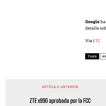
Google
ha
detalle sob
Vía |
TC
TAGS
A
ARTÍCULO ANTERIOR
ZTE x990 aprobada por la FCC