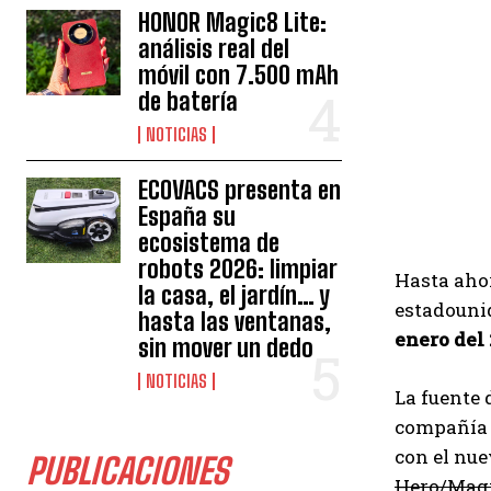
HONOR Magic8 Lite:
análisis real del
móvil con 7.500 mAh
de batería
NOTICIAS
ECOVACS presenta en
España su
ecosistema de
robots 2026: limpiar
Hasta aho
la casa, el jardín… y
estadouni
hasta las ventanas,
enero del
sin mover un dedo
NOTICIAS
La fuente 
compañía e
con el nu
PUBLICACIONES
Hero/Magi