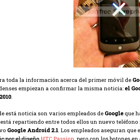
ra toda la información acerca del primer móvil de
Go
denses empiezan a confirmar la misma noticia:
el Goo
 2010
.
de está noticia son varios empleados de
Google
que h
stá repartiendo entre todos ellos un nuevo teléfono
evo
Google Android 2.1
. Los empleados aseguran que 
c por el diseño
HTC Passion
, pero con los botones e