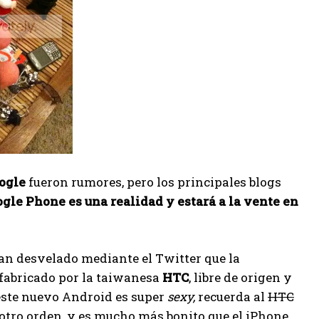
ogle
fueron rumores, pero los principales blogs
gle Phone es una realidad y estará a la vente en
an desvelado mediante el Twitter que la
 fabricado por la taiwanesa
HTC
, libre de origen y
este nuevo Android es super
sexy,
recuerda al
HTC
n otro orden, y es mucho más bonito que el iPhone