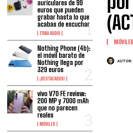
por
auriculares de 99
euros que pueden
(AC
grabar hasta lo que
acabas de escuchar
ZONA AUDIO
MÓVILE
Nothing Phone (4b):
el móvil barato de
Nothing llega por
AUTOR:
329 euros
¡DESTACADOS!
vivo V70 FE review:
200 MP y 7000 mAh
que no parecen
reales
MÓVILES