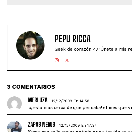
PEPU RICCA
Geek de corazón <3 ¡Únete a mis r
3 COMENTARIOS
MERLUZA
12/12/2009 En 14:56
:o, está más cerca de que pensaba! el mes que v
ZAPAS NEWS
12/12/2009 En 17:34
Yesss, eso es la mejor noticia que e tenido en es