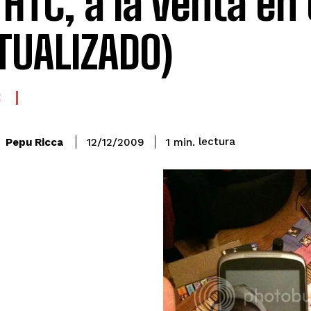
 HTC, a la venta en
TUALIZADO)
S
lectura
Pepu Ricca
1
min.
12/12/2009