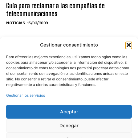
Guía para reclamar a las compañías de
telecomunicaciones
NOTICIAS
15/03/2009
NO TE PIERDAS LO ÚLTIMO DEL CANAL
Gestionar consentimiento
Para ofrecer las mejores experiencias, utilizamos tecnologías como las
cookies para almacenar y/o acceder a la información del dispositivo. El
consentimiento de estas tecnologías nos permitirá procesar datos como
Haz clic en «Estoy de acuerdo» para
el comportamiento de navegación o las identificaciones únicas en este
sitio. No consentir o retirar el consentimiento, puede afectar
activar Youtube
negativamente a ciertas características y funciones.
POLÍTICA DE COOKIES
Gestionar los servicios
Estoy de acuerdo
Aceptar
Denegar