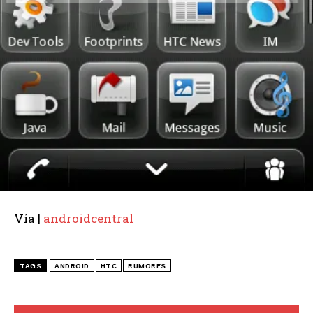
Vía |
androidcentral
TAGS
ANDROID
HTC
RUMORES