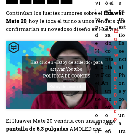
vi
ó el
s
l
añ
pu
Continúan los fuertes rumores sobre el
Huawei
to
o
ro
Mate 20
, hoy le toca el turno a unos renders que
p
pa
est
confirmarían su novedoso diseño en Huawei.
H
d
sa
ilo
u
e
do,
Es
a
H
co
se
w
u
nta
nci
Haz clic en «Estoy de acuerdo» para
e
a
I
ría
al
activar Youtube
i
w
F
co
Ph
POLÍTICA DE COOKIES
P
ei,
A
n
on
2
Estoy de acuerdo
q
un
e y
0
ue
nu
co
P
n
ev
n
r
o
o
un
o
El Huawei Mate 20 vendría con una enorme
se
dis
a
pantalla de 6,3 pulgadas
AMOLED con
rí
eñ
tra