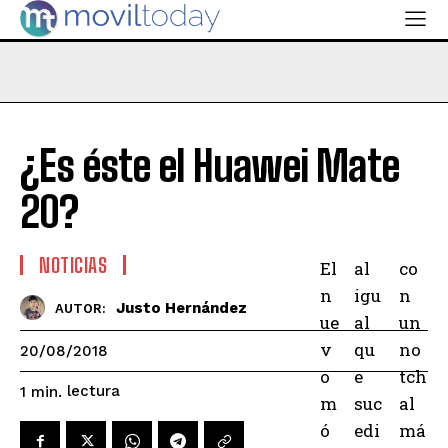
¿Es éste el Huawei Mate
20?
NOTICIAS
El
al
co
n
igu
n
Justo Hernández
AUTOR:
ue
al
un
v
qu
no
20/08/2018
o
e
tch
lectura
1
min.
m
suc
al
ó
edi
má