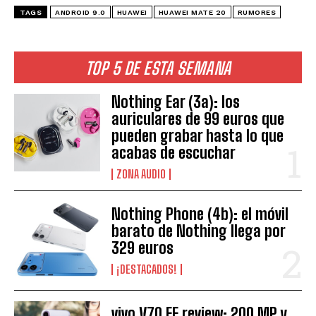
TAGS
ANDROID 9.0
HUAWEI
HUAWEI MATE 20
RUMORES
TOP 5 DE ESTA SEMANA
Nothing Ear (3a): los
auriculares de 99 euros que
pueden grabar hasta lo que
acabas de escuchar
ZONA AUDIO
Nothing Phone (4b): el móvil
barato de Nothing llega por
329 euros
¡DESTACADOS!
vivo V70 FE review: 200 MP y