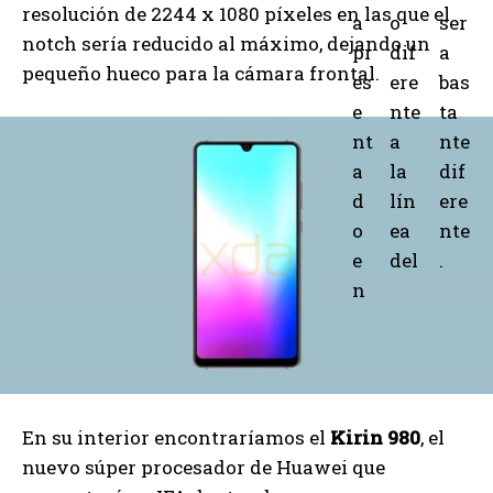
resolución de 2244 x 1080 píxeles en las que el
a
o
ser
notch sería reducido al máximo, dejando un
pr
dif
a
pequeño hueco para la cámara frontal.
es
ere
bas
e
nte
ta
nt
a
nte
a
la
dif
d
lín
ere
o
ea
nte
e
del
.
n
En su interior encontraríamos el
Kirin 980
, el
nuevo súper procesador de Huawei que